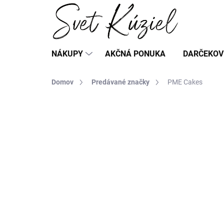
Prejsť
na
obsah
NÁKUPY
AKČNÁ PONUKA
DARČEKOV
Domov
Predávané značky
PME Cakes