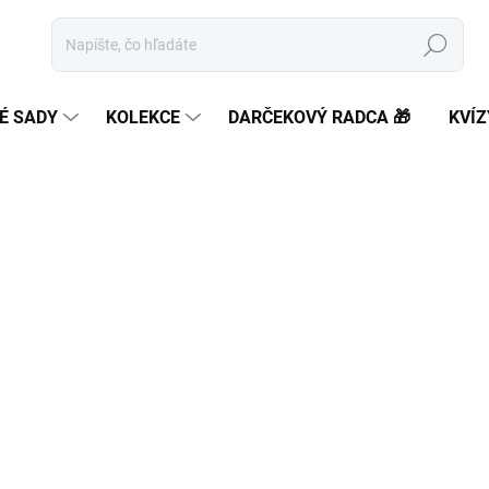
Hľadať
É SADY
KOLEKCE
DARČEKOVÝ RADCA 🎁
KVÍZ