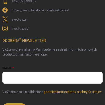
+420 725 338 071
https://www.facebook.com/svetkouzell
svetkouzel
svetkouzel/
ODOBERAŤ NEWSLETTER
Vložte svoj e-mail a my Vám budeme zasielať informácie o nových
produktoch na našom e-shope.
EMAIL
Vložením e-mailu súhlasíte s
podmienkami ochrany osobných údajov
.