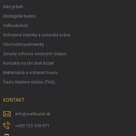
Náš príbeh
Moja objednávka
Ekologické balení
Reklamácia a vrátenie tovaru
Veľkoobchod
Vernostný program
Ochranné známky a autorská práva
Veľkoobchod
Obchodné podmienky
Ekologické balenie objednávok
Zásady ochrany osobných údajov
Obchodné podmienky
Kontakty na tím Svet kúziel
Zásady ochrany osobných údajov
Reklamácia a vrátenie tovaru
Často kladené otázky (FAQ)
KONTAKT
info
@
svetkuziel.sk
+420 725 338 071