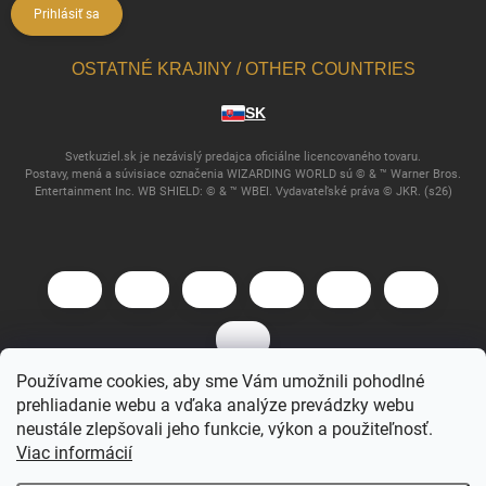
Prihlásiť sa
OSTATNÉ KRAJINY / OTHER COUNTRIES
SK
Svetkuziel.sk je nezávislý predajca oficiálne licencovaného tovaru.
Postavy, mená a súvisiace označenia WIZARDING WORLD sú © & ™ Warner Bros.
Entertainment Inc. WB SHIELD: © & ™ WBEI. Vydavateľské práva © JKR. (s26)
Používame cookies, aby sme Vám umožnili pohodlné
prehliadanie webu a vďaka analýze prevádzky webu
Copyright 2026
Svet Kúziel
. Všetky práva vyhradené.
neustále zlepšovali jeho funkcie, výkon a použiteľnosť.
Viac informácií
Vytvoril Shoptet