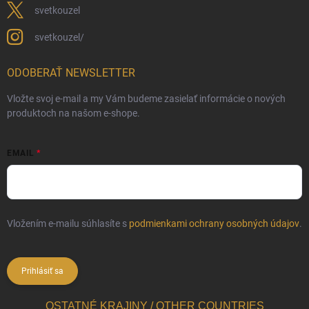
svetkouzel
svetkouzel/
ODOBERAŤ NEWSLETTER
Vložte svoj e-mail a my Vám budeme zasielať informácie o nových
produktoch na našom e-shope.
EMAIL
Vložením e-mailu súhlasíte s
podmienkami ochrany osobných údajov
.
Prihlásiť sa
OSTATNÉ KRAJINY / OTHER COUNTRIES