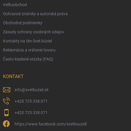
Veľkoobchod
Vernostný program
Ochranné známky a autorská práva
Veľkoobchod
Obchodné podmienky
Ekologické balenie objednávok
Zásady ochrany osobných údajov
Obchodné podmienky
Kontakty na tím Svet kúziel
Zásady ochrany osobných údajov
Reklamácia a vrátenie tovaru
Často kladené otázky (FAQ)
KONTAKT
info
@
svetkuziel.sk
+420 725 338 071
+420 725 338 071
https://www.facebook.com/svetkouzell