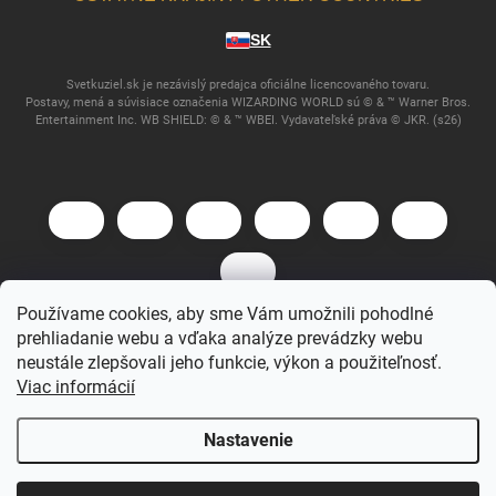
SK
Svetkuziel.sk je nezávislý predajca oficiálne licencovaného tovaru.
Postavy, mená a súvisiace označenia WIZARDING WORLD sú © & ™ Warner Bros.
Entertainment Inc. WB SHIELD: © & ™ WBEI. Vydavateľské práva © JKR. (s26)
Používame cookies, aby sme Vám umožnili pohodlné
prehliadanie webu a vďaka analýze prevádzky webu
Copyright 2026
Svet Kúziel
. Všetky práva vyhradené.
neustále zlepšovali jeho funkcie, výkon a použiteľnosť.
Viac informácií
Vytvoril Shoptet
Nastavenie