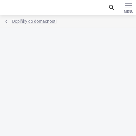
Prejsť
search
na
obsah
Doplňky do domácnosti