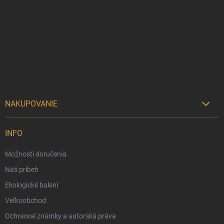
á
p
ä
t
i
e
NAKUPOVANIE

Možnosti doručenia
INFO
Možnosti platby
Možnosti doručenia
Darčekový radca 🎁
Náš príbeh
Moja objednávka
Ekologické balení
Reklamácia a vrátenie tovaru
Veľkoobchod
Vernostný program
Ochranné známky a autorská práva
Veľkoobchod