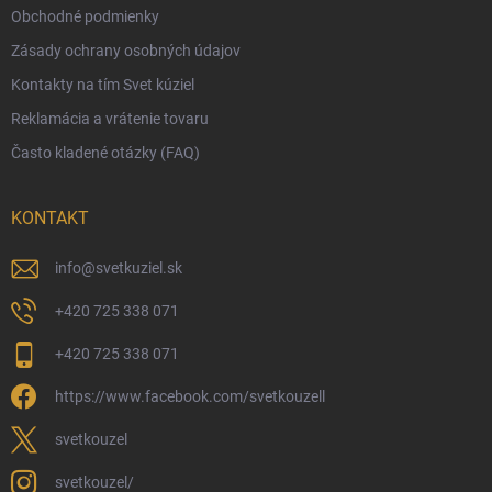
Obchodné podmienky
Ekologické balenie objednávok
Zásady ochrany osobných údajov
Obchodné podmienky
Kontakty na tím Svet kúziel
Zásady ochrany osobných údajov
Reklamácia a vrátenie tovaru
Často kladené otázky (FAQ)
KONTAKT
info
@
svetkuziel.sk
+420 725 338 071
+420 725 338 071
https://www.facebook.com/svetkouzell
svetkouzel
svetkouzel/