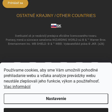
Prihlásiť sa
OSTATNÉ KRAJINY / OTHER COUNTRIES
SK
Svetkuziel.sk je nezávislý predajca oficiálne licencovaného tovaru.
Postavy, mená a súvisiace označenia WIZARDING WORLD sú © & ™ Warner Bros.
Entertainment Inc. WB SHIELD: © & ™ WBEI. Vydavateľské práva © JKR. (s26)
Používame cookies, aby sme Vám umožnili pohodlné
prehliadanie webu a vďaka analýze prevádzky webu
neustále zlepšovali jeho funkcie, výkon a použiteľnosť.
Viac informácií
Copyright 2026
Svet Kúziel
. Všetky práva vyhradené.
Nastavenie
Vytvoril Shoptet