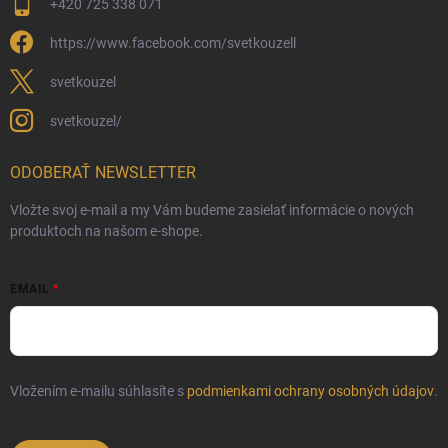
+420 725 338 071
https://www.facebook.com/svetkouzell
svetkouzel
svetkouzel/
ODOBERAŤ NEWSLETTER
Vložte svoj e-mail a my Vám budeme zasielať informácie o nových
produktoch na našom e-shope.
EMAIL
Vložením e-mailu súhlasíte s
podmienkami ochrany osobných údajov
.