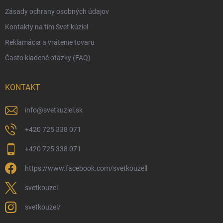
Zásady ochrany osobných údajov
Obchodné podmienky
Kontakty na tím Svet kúziel
Zásady ochrany osobných údajov
Reklamácia a vrátenie tovaru
Často kladené otázky (FAQ)
KONTAKT
info
@
svetkuziel.sk
+420 725 338 071
+420 725 338 071
https://www.facebook.com/svetkouzell
svetkouzel
svetkouzel/