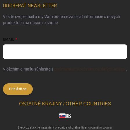
ODOBERAŤ NEWSLETTER
Vložte svoj e-mail a my Vám budeme zasielať informácie o nových
produktoch na našom e-shope.
EMAIL
Vložením e-mailu súhlasíte s
podmienkami ochrany osobných údajov
.
Prihlásiť sa
OSTATNÉ KRAJINY / OTHER COUNTRIES
SK
Svetkuziel.sk je nezávislý predajca oficiálne licencovaného tovaru.