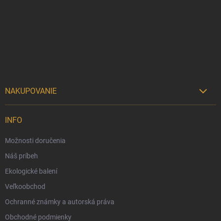
p
ä
t
i
e
NAKUPOVANIE

Možnosti doručenia
INFO
Možnosti platby
Možnosti doručenia
Darčekový radca 🎁
Náš príbeh
Moja objednávka
Ekologické balení
Reklamácia a vrátenie tovaru
Veľkoobchod
Vernostný program
Ochranné známky a autorská práva
Veľkoobchod
Obchodné podmienky
Ekologické balenie objednávok