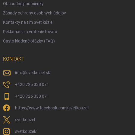
Obchodné podmienky
Ekologické balenie objednávok
Zásady ochrany osobných údajov
Obchodné podmienky
Kontakty na tím Svet kúziel
Zásady ochrany osobných údajov
Reklamácia a vrátenie tovaru
Často kladené otázky (FAQ)
KONTAKT
info
@
svetkuziel.sk
+420 725 338 071
+420 725 338 071
https://www.facebook.com/svetkouzell
svetkouzel
svetkouzel/