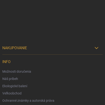
á
p
ä
t
i
e
NAKUPOVANIE

Možnosti doručenia
INFO
Možnosti platby
Možnosti doručenia
Darčekový radca 🎁
Náš príbeh
Moja objednávka
Ekologické balení
Reklamácia a vrátenie tovaru
Veľkoobchod
Vernostný program
Ochranné známky a autorská práva
Veľkoobchod