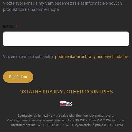
Vložte svoj e-mail a my Vám budeme zasielať informácie o nových
produktoch na našom e-shope.
EMAIL
Vložením e-mailu súhlasíte s
podmienkami ochrany osobných údajov
.
Prihlásiť sa
OSTATNÉ KRAJINY / OTHER COUNTRIES
SK
Svetkuziel.sk je nezávislý predajca oficiálne licencovaného tovaru.
Postavy, mená a súvisiace označenia WIZARDING WORLD sú © & ™ Warner Bros.
Entertainment Inc. WB SHIELD: © & ™ WBEI. Vydavateľské práva © JKR. (s26)