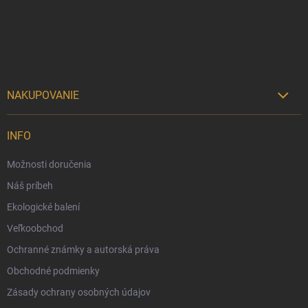
t
i
e
NAKUPOVANIE

Možnosti doručenia
INFO
Možnosti platby
Možnosti doručenia
Darčekový radca 🎁
Náš príbeh
Moja objednávka
Ekologické balení
Reklamácia a vrátenie tovaru
Veľkoobchod
Vernostný program
Ochranné známky a autorská práva
Veľkoobchod
Obchodné podmienky
Ekologické balenie objednávok
Zásady ochrany osobných údajov
Obchodné podmienky