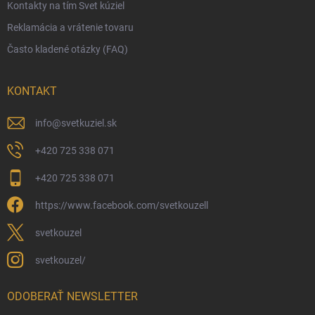
Kontakty na tím Svet kúziel
Zásady ochrany osobných údajov
Reklamácia a vrátenie tovaru
Často kladené otázky (FAQ)
KONTAKT
info
@
svetkuziel.sk
+420 725 338 071
+420 725 338 071
https://www.facebook.com/svetkouzell
svetkouzel
svetkouzel/
ODOBERAŤ NEWSLETTER