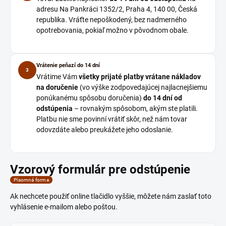
adresu Na Pankráci 1352/2, Praha 4, 140 00, Česká
republika. Vráťte nepoškodený, bez nadmerného
opotrebovania, pokiaľ možno v pôvodnom obale.
Vrátenie peňazí do 14 dní
3
Vrátime Vám
všetky prijaté platby vrátane nákladov
na doručenie
(vo výške zodpovedajúcej najlacnejšiemu
ponúkanému spôsobu doručenia)
do 14 dní od
odstúpenia
– rovnakým spôsobom, akým ste platili.
Platbu nie sme povinní vrátiť skôr, než nám tovar
odovzdáte alebo preukážete jeho odoslanie.
Vzorový formulár pre odstúpenie
Písomná forma
Ak nechcete použiť online tlačidlo vyššie, môžete nám zaslať toto
vyhlásenie e-mailom alebo poštou.