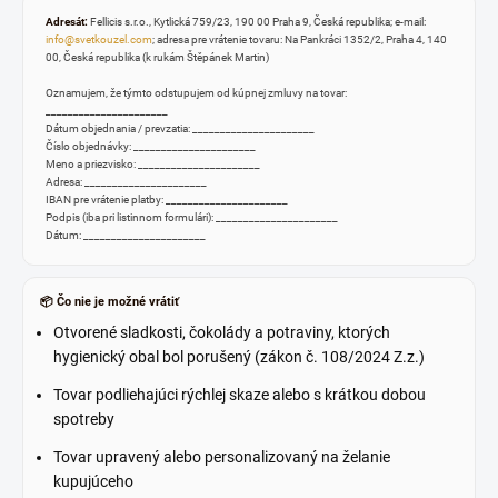
Adresát:
Fellicis s.r.o., Kytlická 759/23, 190 00 Praha 9, Česká republika; e-mail:
info@svetkouzel.com
; adresa pre vrátenie tovaru: Na Pankráci 1352/2, Praha 4, 140
00, Česká republika (k rukám Štěpánek Martin)
Oznamujem, že týmto odstupujem od kúpnej zmluvy na tovar:
______________________
Dátum objednania / prevzatia: ______________________
Číslo objednávky: ______________________
Meno a priezvisko: ______________________
Adresa: ______________________
IBAN pre vrátenie platby: ______________________
Podpis (iba pri listinnom formulári): ______________________
Dátum: ______________________
📦 Čo nie je možné vrátiť
Otvorené sladkosti, čokolády a potraviny, ktorých
hygienický obal bol porušený (zákon č. 108/2024 Z.z.)
Tovar podliehajúci rýchlej skaze alebo s krátkou dobou
spotreby
Tovar upravený alebo personalizovaný na želanie
kupujúceho