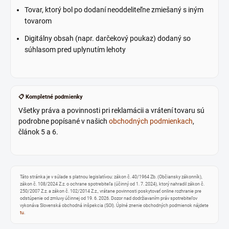
Tovar, ktorý bol po dodaní neoddeliteľne zmiešaný s iným
tovarom
Digitálny obsah (napr. darčekový poukaz) dodaný so
súhlasom pred uplynutím lehoty
📋 Kompletné podmienky
Všetky práva a povinnosti pri reklamácii a vrátení tovaru sú
podrobne popísané v našich
obchodných podmienkach
,
článok 5 a 6.
Táto stránka je v súlade s platnou legislatívou: zákon č. 40/1964 Zb. (Občiansky zákonník),
zákon č. 108/2024 Z.z. o ochrane spotrebiteľa (účinný od 1. 7. 2024), ktorý nahradil zákon č.
250/2007 Z.z. a zákon č. 102/2014 Z.z., vrátane povinnosti poskytovať online rozhranie pre
odstúpenie od zmluvy účinnej od 19. 6. 2026. Dozor nad dodržiavaním práv spotrebiteľov
vykonáva Slovenská obchodná inšpekcia (SOI). Úplné znenie obchodných podmienok nájdete
tu
.