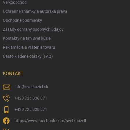
Veľkoobchod
Vernostný program
Ochranné známky a autorská práva
Veľkoobchod
Obchodné podmienky
Ekologické balenie objednávok
Zásady ochrany osobných údajov
Obchodné podmienky
Kontakty na tím Svet kúziel
Zásady ochrany osobných údajov
Reklamácia a vrátenie tovaru
Často kladené otázky (FAQ)
KONTAKT
info
@
svetkuziel.sk
+420 725 338 071
+420 725 338 071
https://www.facebook.com/svetkouzell