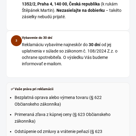
1352/2, Praha 4, 140 00, Česká republika
(k rukám
Štěpánek Martin).
Nezasielajte na dobierku
– takéto
zásielky nebudú prijaté.
Vybavenie do 30 dní
3
Reklamáciu vybavíme najneskôr do
30 dní
od jej
uplatnenia v súlade so zákonom č. 108/2024 Z.z. o
ochrane spotrebiteľa. O výsledku Vás budeme
informovať e-mailom.
✅ Vaše práva pri reklamácii
Bezplatná oprava alebo výmena tovaru (§ 622
Občianskeho zákonníka)
Primeraná zľava z kúpnej ceny (§ 623 Občianskeho
zákonníka)
Odstúpenie od zmluvy a vrátenie peňazí (§ 623