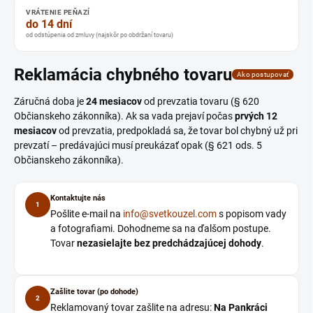
VRÁTENIE PEŇAZÍ
do 14 dní
od odstúpenia od zmluvy (najskôr po obdržaní tovaru)
Reklamácia chybného tovaru
Ako postupovať
Záručná doba je
24 mesiacov
od prevzatia tovaru (§ 620
Občianskeho zákonníka). Ak sa vada prejaví počas
prvých 12
mesiacov
od prevzatia, predpokladá sa, že tovar bol chybný už pri
prevzatí – predávajúci musí preukázať opak (§ 621 ods. 5
Občianskeho zákonníka).
Kontaktujte nás
1
Pošlite e-mail na
info@svetkouzel.com
s popisom vady
a fotografiami. Dohodneme sa na ďalšom postupe.
Tovar
nezasielajte bez predchádzajúcej dohody
.
Zašlite tovar (po dohode)
2
Reklamovaný tovar zašlite na adresu:
Na Pankráci