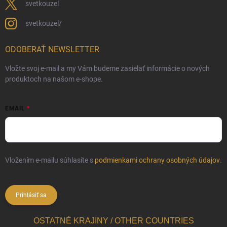
svetkouzel
svetkouzel/
ODOBERAŤ NEWSLETTER
Vložte svoj e-mail a my Vám budeme zasielať informácie o nových
produktoch na našom e-shope.
EMAIL
Vložením e-mailu súhlasíte s
podmienkami ochrany osobných údajov
.
Prihlásiť sa
OSTATNÉ KRAJINY / OTHER COUNTRIES