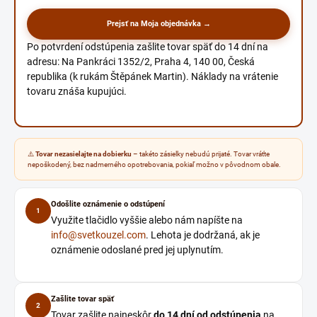
Prejsť na Moja objednávka →
Po potvrdení odstúpenia zašlite tovar späť do 14 dní na
adresu: Na Pankráci 1352/2, Praha 4, 140 00, Česká
republika (k rukám Štěpánek Martin). Náklady na vrátenie
tovaru znáša kupujúci.
⚠️
Tovar nezasielajte na dobierku
– takéto zásielky nebudú prijaté. Tovar vráťte
nepoškodený, bez nadmerného opotrebovania, pokiaľ možno v pôvodnom obale.
Odošlite oznámenie o odstúpení
1
Využite tlačidlo vyššie alebo nám napíšte na
info@svetkouzel.com
. Lehota je dodržaná, ak je
oznámenie odoslané pred jej uplynutím.
Zašlite tovar späť
2
Tovar zašlite najneskôr
do 14 dní od odstúpenia
na