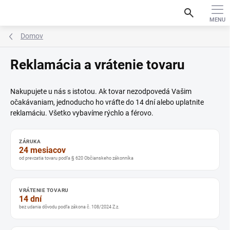
Prejsť
search
na
obsah
Domov
Reklamácia a vrátenie tovaru
Nakupujete u nás s istotou. Ak tovar nezodpovedá Vašim
očakávaniam, jednoducho ho vráťte do 14 dní alebo uplatnite
reklamáciu. Všetko vybavíme rýchlo a férovo.
ZÁRUKA
24 mesiacov
od prevzatia tovaru podľa § 620 Občianskeho zákonníka
VRÁTENIE TOVARU
14 dní
bez udania dôvodu podľa zákona č. 108/2024 Z.z.