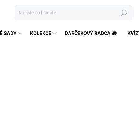
Hľadať
É SADY
KOLEKCE
DARČEKOVÝ RADCA 🎁
KVÍZ