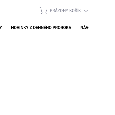
PRÁZDNY KOŠÍK
NÁKUPNÝ
KOŠÍK
Y
NOVINKY Z DENNÉHO PROROKA
NÁVODY A TIPY