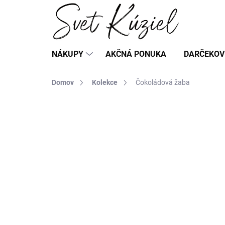
Prejsť
na
obsah
NÁKUPY
AKČNÁ PONUKA
DARČEKOV
Domov
Kolekce
Čokoládová žaba