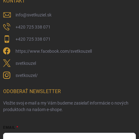
KONTAKT
info
@
svetkuziel.sk
+420 725 338 071
+420 725 338 071
https://www.facebook.com/svetkouzell
svetkouzel
svetkouzel/
ODOBERAŤ NEWSLETTER
Vložte svoj e-mail a my Vám budeme zasielať informácie o nových
produktoch na našom e-shope.
EMAIL