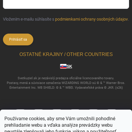
Vložením e-mailu súhlasíte s
podmienkami ochrany osobných údajov
.
Prihlásiť sa
OSTATNÉ KRAJINY / OTHER COUNTRIES
SK
Svetkuziel.sk je nezávislý predajca oficiálne licencovaného tovaru.
Postavy, mená a súvisiace označenia WIZARDING WORLD sú © & ™ Warner Bros.
Entertainment Inc. WB SHIELD: © & ™ WBEI. Vydavateľské práva © JKR. (s26)
Používame cookies, aby sme Vám umožnili pohodlné
prehliadanie webu a vďaka analýze prevádzky webu
neustále zlepšovali jeho funkcie, výkon a použiteľnosť.