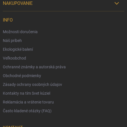
NAKUPOVANIE

Možnosti doručenia
INFO
Možnosti platby
Možnosti doručenia
Darčekový radca 🎁
Náš príbeh
Moja objednávka
Ekologické balení
Reklamácia a vrátenie tovaru
Veľkoobchod
Vernostný program
Ochranné známky a autorská práva
Veľkoobchod
Obchodné podmienky
Ekologické balenie objednávok
Zásady ochrany osobných údajov
Obchodné podmienky
Kontakty na tím Svet kúziel
Zásady ochrany osobných údajov
Reklamácia a vrátenie tovaru
Často kladené otázky (FAQ)