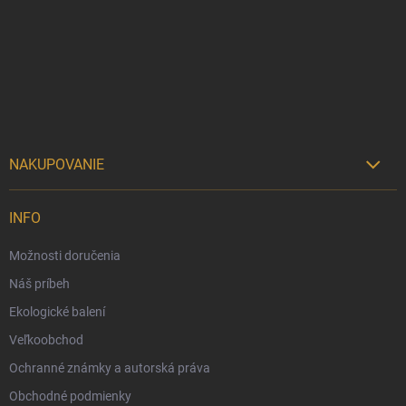
p
ä
t
i
e
NAKUPOVANIE

Možnosti doručenia
INFO
Možnosti platby
Možnosti doručenia
Darčekový radca 🎁
Náš príbeh
Moja objednávka
Ekologické balení
Reklamácia a vrátenie tovaru
Veľkoobchod
Vernostný program
Ochranné známky a autorská práva
Veľkoobchod
Obchodné podmienky
Ekologické balenie objednávok