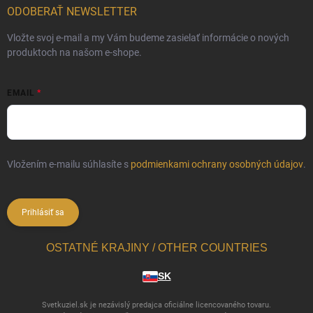
ODOBERAŤ NEWSLETTER
Vložte svoj e-mail a my Vám budeme zasielať informácie o nových
produktoch na našom e-shope.
EMAIL
Vložením e-mailu súhlasíte s
podmienkami ochrany osobných údajov
.
Prihlásiť sa
OSTATNÉ KRAJINY / OTHER COUNTRIES
SK
Svetkuziel.sk je nezávislý predajca oficiálne licencovaného tovaru.