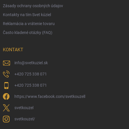
Zásady ochrany osobných údajov
Obchodné podmienky
Kontakty na tím Svet kúziel
Zásady ochrany osobných údajov
Reklamácia a vrátenie tovaru
Často kladené otázky (FAQ)
KONTAKT
info
@
svetkuziel.sk
+420 725 338 071
+420 725 338 071
https://www.facebook.com/svetkouzell
svetkouzel
svetkouzel/