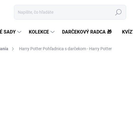
Hľadať
É SADY
KOLEKCE
DARČEKOVÝ RADCA 🎁
KVÍZ
ania
Harry Potter Pohľadnica s darčekom - Harry Potter