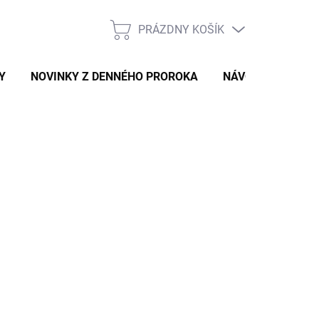
PRÁZDNY KOŠÍK
NÁKUPNÝ
KOŠÍK
Y
NOVINKY Z DENNÉHO PROROKA
NÁVODY A TIPY