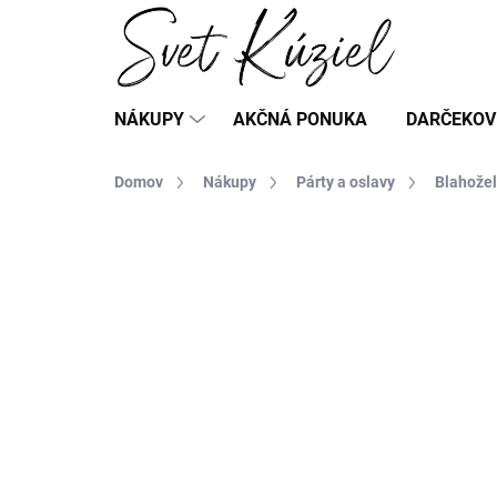
Prejsť
na
obsah
NÁKUPY
AKČNÁ PONUKA
DARČEKOV
Domov
Nákupy
Párty a oslavy
Blahožel