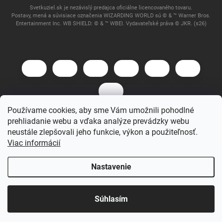
Svetkuziel.sk je nezávislý predajca oficiálne licencovaného tovaru.
Postavy, mená a súvisiace označenia WIZARDING WORLD sú © & ™ Warner Bros.
Entertainment Inc. WB SHIELD: © & ™ WBEI. Vydavateľské práva © JKR. (s26)
Používame cookies, aby sme Vám umožnili pohodlné
prehliadanie webu a vďaka analýze prevádzky webu
Copyright 2026
Svet Kúziel
. Všetky práva vyhradené.
neustále zlepšovali jeho funkcie, výkon a použiteľnosť.
Viac informácií
Vytvoril Shoptet
Nastavenie
Súhlasím
Domov
Katalóg
Akcia
Môj účet
Košík