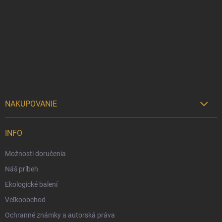
á
p
ä
t
i
e
NAKUPOVANIE

Možnosti doručenia
INFO
Možnosti platby
Možnosti doručenia
Darčekový radca 🎁
Náš príbeh
Moja objednávka
Ekologické balení
Reklamácia a vrátenie tovaru
Veľkoobchod
Vernostný program
Ochranné známky a autorská práva
Veľkoobchod