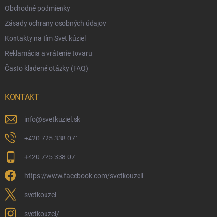
Obchodné podmienky
Ekologické balenie objednávok
Zásady ochrany osobných údajov
Obchodné podmienky
Kontakty na tím Svet kúziel
Zásady ochrany osobných údajov
Reklamácia a vrátenie tovaru
Často kladené otázky (FAQ)
KONTAKT
info
@
svetkuziel.sk
+420 725 338 071
+420 725 338 071
https://www.facebook.com/svetkouzell
svetkouzel
svetkouzel/