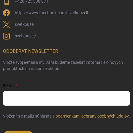
+420 725 338 071
https://www.facebook.com/svetkouzell
svetkouzel
svetkouzel/
ODOBERAŤ NEWSLETTER
Vložte svoj e-mail a my Vám budeme zasielať informácie o nových
produktoch na našom e-shope.
EMAIL
Vložením e-mailu súhlasíte s
podmienkami ochrany osobných údajov
.