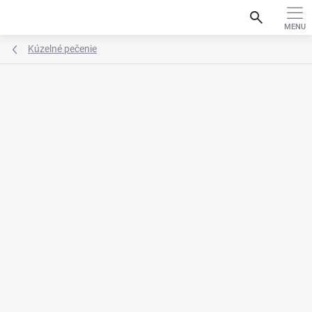
Prejsť
search
na
obsah
Kúzelné pečenie