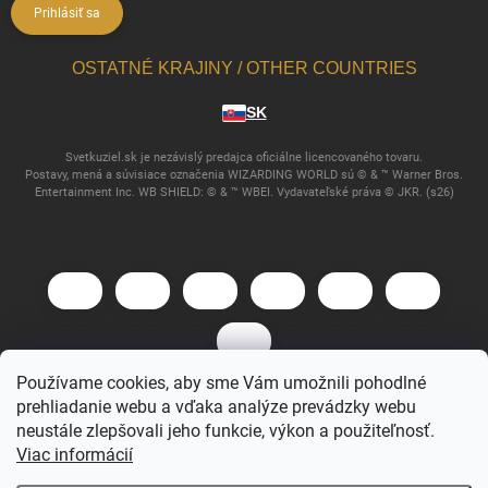
Prihlásiť sa
OSTATNÉ KRAJINY / OTHER COUNTRIES
SK
Svetkuziel.sk je nezávislý predajca oficiálne licencovaného tovaru.
Postavy, mená a súvisiace označenia WIZARDING WORLD sú © & ™ Warner Bros.
Entertainment Inc. WB SHIELD: © & ™ WBEI. Vydavateľské práva © JKR. (s26)
Používame cookies, aby sme Vám umožnili pohodlné
prehliadanie webu a vďaka analýze prevádzky webu
Copyright 2026
Svet Kúziel
. Všetky práva vyhradené.
neustále zlepšovali jeho funkcie, výkon a použiteľnosť.
Viac informácií
Vytvoril Shoptet