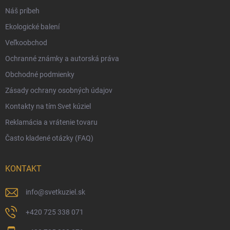
Náš príbeh
Moja objednávka
Ekologické balení
Reklamácia a vrátenie tovaru
Veľkoobchod
Vernostný program
Ochranné známky a autorská práva
Veľkoobchod
Obchodné podmienky
Ekologické balenie objednávok
Zásady ochrany osobných údajov
Obchodné podmienky
Kontakty na tím Svet kúziel
Zásady ochrany osobných údajov
Reklamácia a vrátenie tovaru
Často kladené otázky (FAQ)
KONTAKT
info
@
svetkuziel.sk
+420 725 338 071