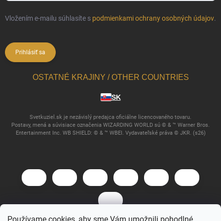
Vložením e-mailu súhlasíte s
podmienkami ochrany osobných údajov
.
Prihlásiť sa
OSTATNÉ KRAJINY / OTHER COUNTRIES
SK
Svetkuziel.sk je nezávislý predajca oficiálne licencovaného tovaru.
Postavy, mená a súvisiace označenia WIZARDING WORLD sú © & ™ Warner Bros.
Entertainment Inc. WB SHIELD: © & ™ WBEI. Vydavateľské práva © JKR. (s26)
Používame cookies, aby sme Vám umožnili pohodlné