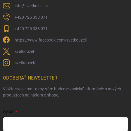
info
@
svetkuziel.sk
+420 725 338 071
+420 725 338 071
https://www.facebook.com/svetkouzell
svetkouzel
svetkouzel/
ODOBERAŤ NEWSLETTER
Vložte svoj e-mail a my Vám budeme zasielať informácie o nových
produktoch na našom e-shope.
EMAIL