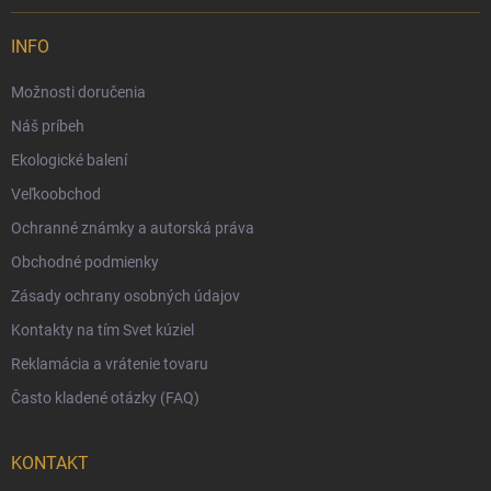
Možnosti doručenia
INFO
Možnosti platby
Možnosti doručenia
Darčekový radca 🎁
Náš príbeh
Moja objednávka
Ekologické balení
Reklamácia a vrátenie tovaru
Veľkoobchod
Vernostný program
Ochranné známky a autorská práva
Veľkoobchod
Obchodné podmienky
Ekologické balenie objednávok
Zásady ochrany osobných údajov
Obchodné podmienky
Kontakty na tím Svet kúziel
Zásady ochrany osobných údajov
Reklamácia a vrátenie tovaru
Často kladené otázky (FAQ)
KONTAKT