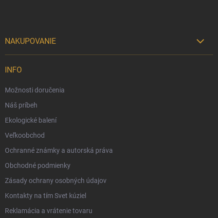
e
NAKUPOVANIE

Možnosti doručenia
INFO
Možnosti platby
Možnosti doručenia
Darčekový radca 🎁
Náš príbeh
Moja objednávka
Ekologické balení
Reklamácia a vrátenie tovaru
Veľkoobchod
Vernostný program
Ochranné známky a autorská práva
Veľkoobchod
Obchodné podmienky
Ekologické balenie objednávok
Zásady ochrany osobných údajov
Obchodné podmienky
Kontakty na tím Svet kúziel
Zásady ochrany osobných údajov
Reklamácia a vrátenie tovaru