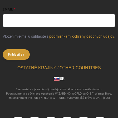
EMAIL
Vložením e-mailu súhlasíte s
podmienkami ochrany osobných údajov
.
Prihlásiť sa
OSTATNÉ KRAJINY / OTHER COUNTRIES
SK
Svetkuziel.sk je nezávislý predajca oficiálne licencovaného tovaru.
Postavy, mená a súvisiace označenia WIZARDING WORLD sú © & ™ Warner Bros.
Entertainment Inc. WB SHIELD: © & ™ WBEI. Vydavateľské práva © JKR. (s26)