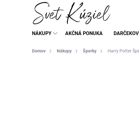
Prejsť
na
obsah
NÁKUPY
AKČNÁ PONUKA
DARČEKOV
Domov
Nákupy
Šperky
Harry Potter Šp