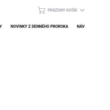
PRÁZDNY KOŠÍK
NÁKUPNÝ
KOŠÍK
Y
NOVINKY Z DENNÉHO PROROKA
NÁVODY A TIPY