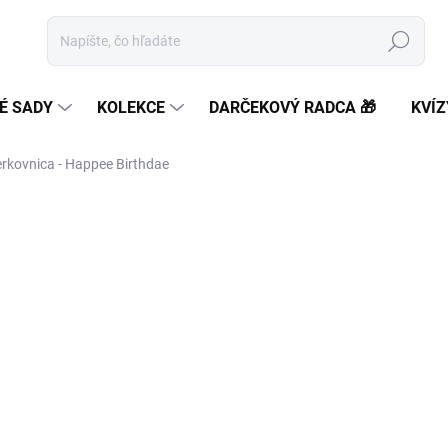
Hľadať
É SADY
KOLEKCE
DARČEKOVÝ RADCA 🎁
KVÍZ
erkovnica - Happee Birthdae