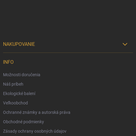
t
i
e
NAKUPOVANIE

Možnosti doručenia
INFO
Možnosti platby
Možnosti doručenia
Darčekový radca 🎁
Náš príbeh
Moja objednávka
Ekologické balení
Reklamácia a vrátenie tovaru
Veľkoobchod
Vernostný program
Ochranné známky a autorská práva
Veľkoobchod
Obchodné podmienky
Ekologické balenie objednávok
Zásady ochrany osobných údajov
Obchodné podmienky