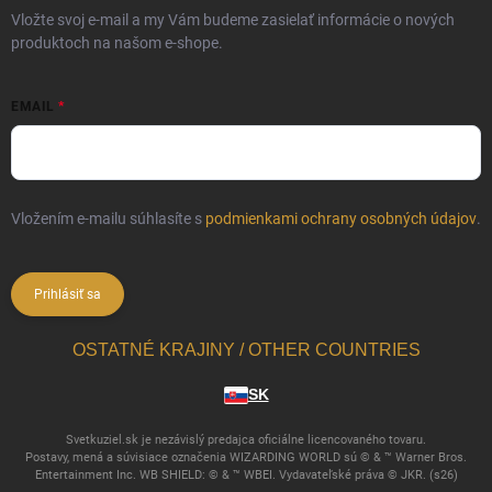
Vložte svoj e-mail a my Vám budeme zasielať informácie o nových
produktoch na našom e-shope.
EMAIL
Vložením e-mailu súhlasíte s
podmienkami ochrany osobných údajov
.
Prihlásiť sa
OSTATNÉ KRAJINY / OTHER COUNTRIES
SK
Svetkuziel.sk je nezávislý predajca oficiálne licencovaného tovaru.
Postavy, mená a súvisiace označenia WIZARDING WORLD sú © & ™ Warner Bros.
Entertainment Inc. WB SHIELD: © & ™ WBEI. Vydavateľské práva © JKR. (s26)