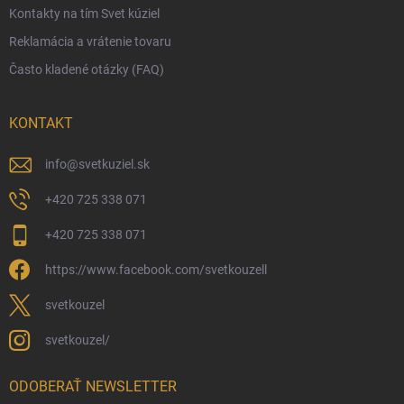
Kontakty na tím Svet kúziel
Zásady ochrany osobných údajov
Reklamácia a vrátenie tovaru
Často kladené otázky (FAQ)
KONTAKT
info
@
svetkuziel.sk
+420 725 338 071
+420 725 338 071
https://www.facebook.com/svetkouzell
svetkouzel
svetkouzel/
ODOBERAŤ NEWSLETTER