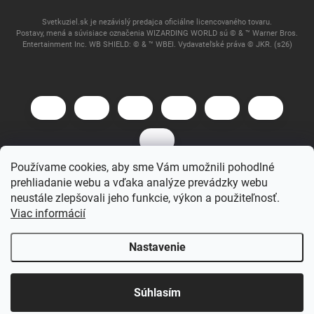
Svetkuziel.sk je nezávislý predajca oficiálne licencovaného tovaru.
Postavy, mená a súvisiace označenia WIZARDING WORLD sú © & ™ Warner Bros.
Entertainment Inc. WB SHIELD: © & ™ WBEI. Vydavateľské práva © JKR. (s26)
Používame cookies, aby sme Vám umožnili pohodlné
prehliadanie webu a vďaka analýze prevádzky webu
Copyright 2026
Svet Kúziel
. Všetky práva vyhradené.
neustále zlepšovali jeho funkcie, výkon a použiteľnosť.
Viac informácií
Vytvoril Shoptet
Nastavenie
Súhlasím