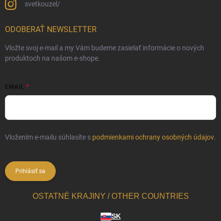
svetkouzel/
ODOBERAŤ NEWSLETTER
Vložte svoj e-mail a my Vám budeme zasielať informácie o nových
produktoch na našom e-shope.
EMAIL
Vložením e-mailu súhlasíte s
podmienkami ochrany osobných údajov
.
Prihlásiť sa
OSTATNÉ KRAJINY / OTHER COUNTRIES
SK