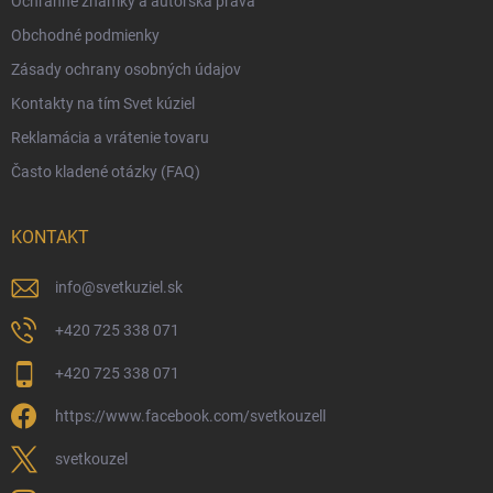
Ochranné známky a autorská práva
Veľkoobchod
Obchodné podmienky
Ekologické balenie objednávok
Zásady ochrany osobných údajov
Obchodné podmienky
Kontakty na tím Svet kúziel
Zásady ochrany osobných údajov
Reklamácia a vrátenie tovaru
Často kladené otázky (FAQ)
KONTAKT
info
@
svetkuziel.sk
+420 725 338 071
+420 725 338 071
https://www.facebook.com/svetkouzell
svetkouzel