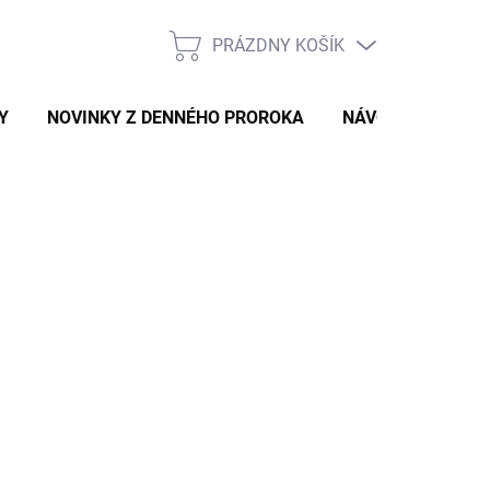
PRÁZDNY KOŠÍK
NÁKUPNÝ
KOŠÍK
Y
NOVINKY Z DENNÉHO PROROKA
NÁVODY A TIPY