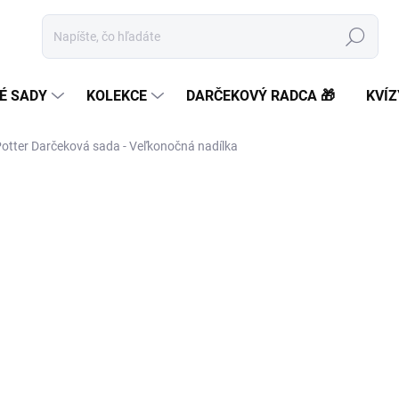
Hľadať
É SADY
KOLEKCE
DARČEKOVÝ RADCA 🎁
KVÍZ
Potter Darčeková sada - Veľkonočná nadílka