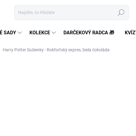
Hľadať
É SADY
KOLEKCE
DARČEKOVÝ RADCA 🎁
KVÍZ
Harry Potter Sušienky - Rokfortský expres, biela čokoláda