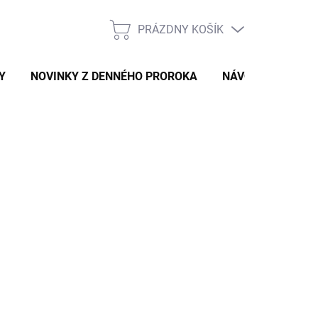
PRÁZDNY KOŠÍK
NÁKUPNÝ
KOŠÍK
Y
NOVINKY Z DENNÉHO PROROKA
NÁVODY A TIPY