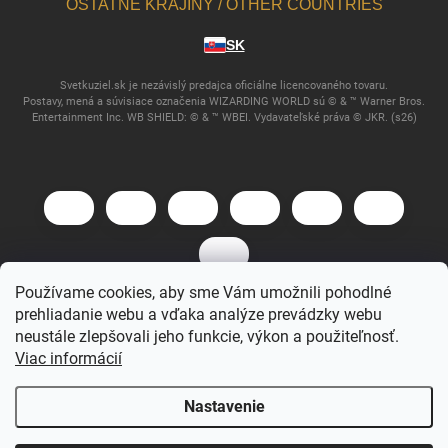
OSTATNÉ KRAJINY / OTHER COUNTRIES
SK
Svetkuziel.sk je nezávislý predajca oficiálne licencovaného tovaru.
Postavy, mená a súvisiace označenia WIZARDING WORLD sú © & ™ Warner Bros.
Entertainment Inc. WB SHIELD: © & ™ WBEI. Vydavateľské práva © JKR. (s26)
Používame cookies, aby sme Vám umožnili pohodlné
prehliadanie webu a vďaka analýze prevádzky webu
Copyright 2026
Svet Kúziel
. Všetky práva vyhradené.
neustále zlepšovali jeho funkcie, výkon a použiteľnosť.
Viac informácií
Vytvoril Shoptet
Nastavenie