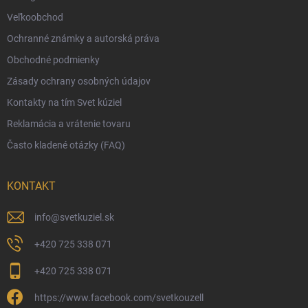
Veľkoobchod
Vernostný program
Ochranné známky a autorská práva
Veľkoobchod
Obchodné podmienky
Ekologické balenie objednávok
Zásady ochrany osobných údajov
Obchodné podmienky
Kontakty na tím Svet kúziel
Zásady ochrany osobných údajov
Reklamácia a vrátenie tovaru
Často kladené otázky (FAQ)
KONTAKT
info
@
svetkuziel.sk
+420 725 338 071
+420 725 338 071
https://www.facebook.com/svetkouzell