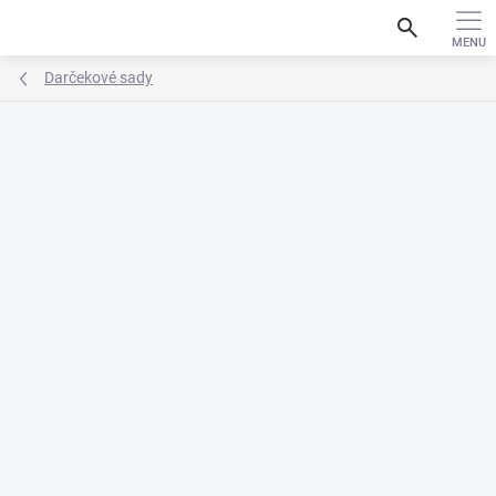
Prejsť
search
na
obsah
Darčekové sady