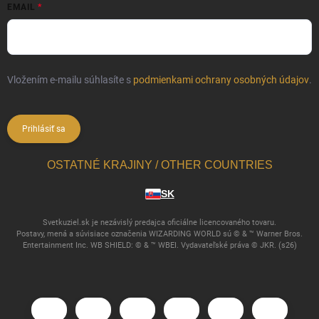
EMAIL
Vložením e-mailu súhlasíte s
podmienkami ochrany osobných údajov
.
Prihlásiť sa
OSTATNÉ KRAJINY / OTHER COUNTRIES
SK
Svetkuziel.sk je nezávislý predajca oficiálne licencovaného tovaru.
Postavy, mená a súvisiace označenia WIZARDING WORLD sú © & ™ Warner Bros.
Entertainment Inc. WB SHIELD: © & ™ WBEI. Vydavateľské práva © JKR. (s26)