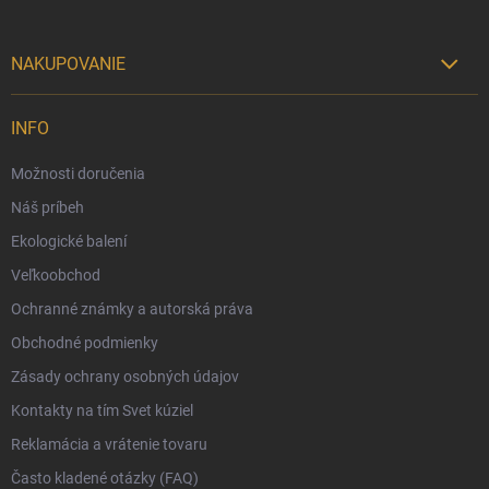
NAKUPOVANIE

Možnosti doručenia
INFO
Možnosti platby
Možnosti doručenia
Darčekový radca 🎁
Náš príbeh
Moja objednávka
Ekologické balení
Reklamácia a vrátenie tovaru
Veľkoobchod
Vernostný program
Ochranné známky a autorská práva
Veľkoobchod
Obchodné podmienky
Ekologické balenie objednávok
Zásady ochrany osobných údajov
Obchodné podmienky
Kontakty na tím Svet kúziel
Zásady ochrany osobných údajov
Reklamácia a vrátenie tovaru
Často kladené otázky (FAQ)