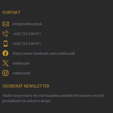
KONTAKT
info
@
svetkuziel.sk
+420 725 338 071
+420 725 338 071
https://www.facebook.com/svetkouzell
svetkouzel
svetkouzel/
ODOBERAŤ NEWSLETTER
Vložte svoj e-mail a my Vám budeme zasielať informácie o nových
produktoch na našom e-shope.