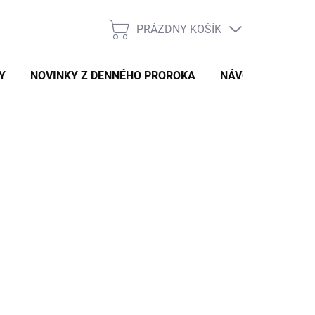
PRÁZDNY KOŠÍK
NÁKUPNÝ
KOŠÍK
Y
NOVINKY Z DENNÉHO PROROKA
NÁVODY A TIPY