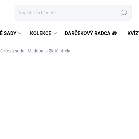
Hľadať
É SADY
KOLEKCE
DARČEKOVÝ RADCA 🎁
KVÍZ
čeková sada - Metlobal a Zlatá strela