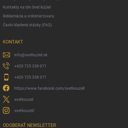
Kontakty na tím Svet kúziel
Zásady ochrany osobných údajov
Reklamácia a vrátenie tovaru
Často kladené otázky (FAQ)
KONTAKT
info
@
svetkuziel.sk
+420 725 338 071
+420 725 338 071
https://www.facebook.com/svetkouzell
svetkouzel
svetkouzel/
ODOBERAŤ NEWSLETTER