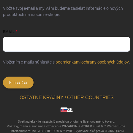
Vložte svoj e-mail a my Vám budeme zasielať informácie o nových
produktoch na našom e-shope.
EMAIL
Vložením e-mailu súhlasíte s
podmienkami ochrany osobných údajov
.
Prihlásiť sa
OSTATNÉ KRAJINY / OTHER COUNTRIES
SK
Svetkuziel.sk je nezávislý predajca oficiálne licencovaného tovaru.
Postavy, mená a súvisiace označenia WIZARDING WORLD sú © & ™ Warner Bros.
Entertainment Inc. WB SHIELD: © & ™ WBEI. Vydavateľské práva © JKR. (s26)