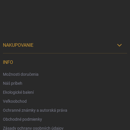
ä
t
i
e
NAKUPOVANIE

Možnosti doručenia
INFO
Možnosti platby
Možnosti doručenia
Darčekový radca 🎁
Náš príbeh
Moja objednávka
Ekologické balení
Reklamácia a vrátenie tovaru
Veľkoobchod
Vernostný program
Ochranné známky a autorská práva
Veľkoobchod
Obchodné podmienky
Ekologické balenie objednávok
Zásady ochrany osobných údajov
Obchodné podmienky