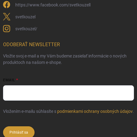
https://www.facebook.com/svetkouzell
svetkouzel
svetkouzel/
ODOBERAŤ NEWSLETTER
Vložte svoj e-mail a my Vám budeme zasielať informácie o nových
produktoch na našom e-shope.
EMAIL
Vložením e-mailu súhlasíte s
podmienkami ochrany osobných údajov
.
Prihlásiť sa