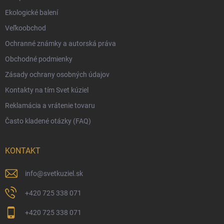
Ekologické balení
Reklamácia a vrátenie tovaru
Veľkoobchod
Vernostný program
Ochranné známky a autorská práva
Veľkoobchod
Obchodné podmienky
Ekologické balenie objednávok
Zásady ochrany osobných údajov
Obchodné podmienky
Kontakty na tím Svet kúziel
Zásady ochrany osobných údajov
Reklamácia a vrátenie tovaru
Často kladené otázky (FAQ)
KONTAKT
info
@
svetkuziel.sk
+420 725 338 071
+420 725 338 071