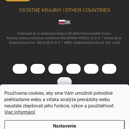
OSTATNÉ KRAJINY / OTHER COUNTRIES
SK
Svetkuziel.sk je nezávislý predajca oficiálne licencovaného tovaru.
Postavy, mená a súvisiace označenia WIZARDING WORLD sú © & ™ Warner Bros.
Entertainment Inc. WB SHIELD: © & ™ WBEI. Vydavateľské práva © JKR. (s26)
Používame cookies, aby sme Vám umožnili pohodlné
prehliadanie webu a vďaka analýze prevádzky webu
Copyright 2026
Svet Kúziel
. Všetky práva vyhradené.
neustále zlepšovali jeho funkcie, výkon a použiteľnosť.
Viac informácií
Vytvoril Shoptet
Nastavenie