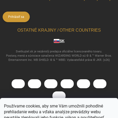
Prihlásiť sa
OSTATNÉ KRAJINY / OTHER COUNTRIES
SK
Svetkuziel.sk je nezávislý predajca oficiálne licencovaného tovaru.
Postavy, mená a súvisiace označenia WIZARDING WORLD sú © & ™ Warner Bros.
Entertainment Inc. WB SHIELD: © & ™ WBEI. Vydavateľské práva © JKR. (s26)
Používame cookies, aby sme Vám umožnili pohodlné
prehliadanie webu a vďaka analýze prevádzky webu
Copyright 2026
Svet Kúziel
. Všetky práva vyhradené.
neustále zlepšovali jeho funkcie, výkon a použiteľnosť.