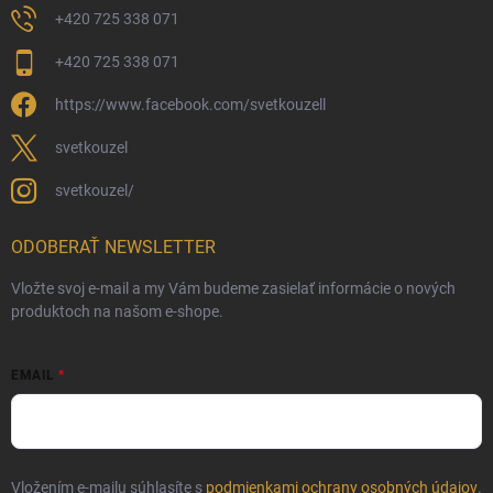
+420 725 338 071
+420 725 338 071
https://www.facebook.com/svetkouzell
svetkouzel
svetkouzel/
ODOBERAŤ NEWSLETTER
Vložte svoj e-mail a my Vám budeme zasielať informácie o nových
produktoch na našom e-shope.
EMAIL
Vložením e-mailu súhlasíte s
podmienkami ochrany osobných údajov
.