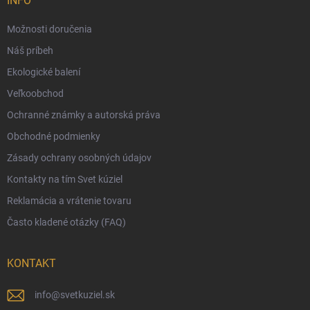
INFO
Možnosti platby
Možnosti doručenia
Darčekový radca 🎁
Náš príbeh
Moja objednávka
Ekologické balení
Reklamácia a vrátenie tovaru
Veľkoobchod
Vernostný program
Ochranné známky a autorská práva
Veľkoobchod
Obchodné podmienky
Ekologické balenie objednávok
Zásady ochrany osobných údajov
Obchodné podmienky
Kontakty na tím Svet kúziel
Zásady ochrany osobných údajov
Reklamácia a vrátenie tovaru
Často kladené otázky (FAQ)
KONTAKT
info
@
svetkuziel.sk