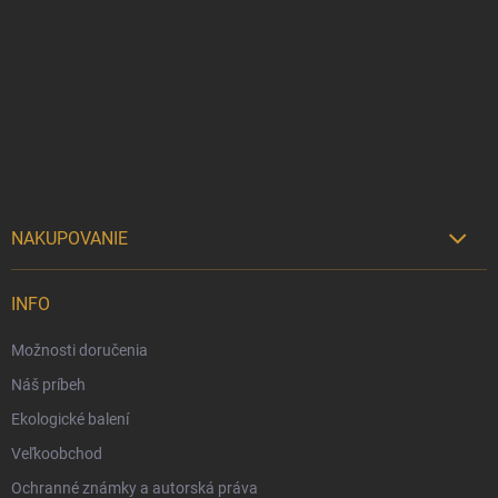
Z
á
p
ä
t
i
e
NAKUPOVANIE

Možnosti doručenia
INFO
Možnosti platby
Možnosti doručenia
Darčekový radca 🎁
Náš príbeh
Moja objednávka
Ekologické balení
Reklamácia a vrátenie tovaru
Veľkoobchod
Vernostný program
Ochranné známky a autorská práva
Veľkoobchod