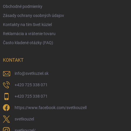
Obchodné podmienky
Ekologické balenie objednávok
Zásady ochrany osobných údajov
Obchodné podmienky
Kontakty na tím Svet kúziel
Zásady ochrany osobných údajov
Reklamácia a vrátenie tovaru
Často kladené otázky (FAQ)
KONTAKT
info
@
svetkuziel.sk
+420 725 338 071
+420 725 338 071
https://www.facebook.com/svetkouzell
svetkouzel
svetkouzel/