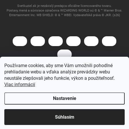
Svetkuziel.sk je nezávislý predajca oficiálne licencovaného tovaru.
Postavy, mená a súvisiace označenia WIZARDING WORLD sú © & ™ Warner Bros.
Entertainment Inc. WB SHIELD: © & ™ WBEI. Vydavateľské práva © JKR. (s26)
Používame cookies, aby sme Vám umožnili pohodlné
prehliadanie webu a vďaka analýze prevádzky webu
Copyright 2026
Svet Kúziel
. Všetky práva vyhradené.
neustále zlepšovali jeho funkcie, výkon a použiteľnosť.
Viac informácií
Vytvoril Shoptet
Nastavenie
Súhlasím
Domov
Katalóg
Akcia
Môj účet
Košík