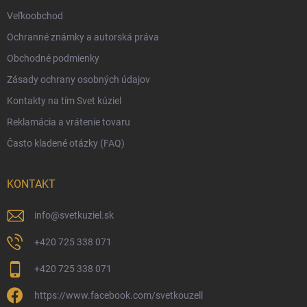
Veľkoobchod
Vernostný program
Ochranné známky a autorská práva
Veľkoobchod
Obchodné podmienky
Ekologické balenie objednávok
Zásady ochrany osobných údajov
Obchodné podmienky
Kontakty na tím Svet kúziel
Zásady ochrany osobných údajov
Reklamácia a vrátenie tovaru
Často kladené otázky (FAQ)
KONTAKT
info
@
svetkuziel.sk
+420 725 338 071
+420 725 338 071
https://www.facebook.com/svetkouzell