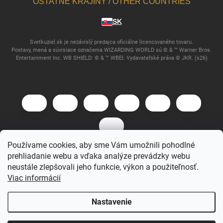
OSTATNÉ KRAJINY / OTHER COUNTRIES
SK
Svetkuziel.sk je nezávislý predajca oficiálne licencovaného tovaru.
Postavy, mená a súvisiace označenia WIZARDING WORLD sú © & ™ Warner Bros.
Entertainment Inc. WB SHIELD: © & ™ WBEI. Vydavateľské práva © JKR. (s26)
Používame cookies, aby sme Vám umožnili pohodlné
prehliadanie webu a vďaka analýze prevádzky webu
Copyright 2026
Svet Kúziel
. Všetky práva vyhradené.
neustále zlepšovali jeho funkcie, výkon a použiteľnosť.
Viac informácií
Vytvoril Shoptet
Nastavenie