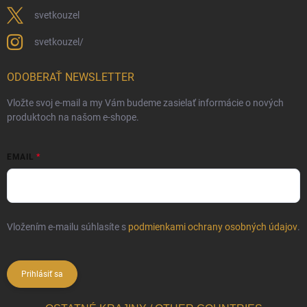
svetkouzel
svetkouzel/
ODOBERAŤ NEWSLETTER
Vložte svoj e-mail a my Vám budeme zasielať informácie o nových
produktoch na našom e-shope.
EMAIL
Vložením e-mailu súhlasíte s
podmienkami ochrany osobných údajov
.
Prihlásiť sa