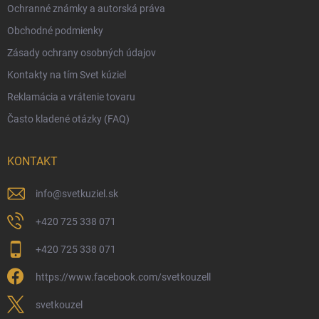
Ochranné známky a autorská práva
Veľkoobchod
Obchodné podmienky
Ekologické balenie objednávok
Zásady ochrany osobných údajov
Obchodné podmienky
Kontakty na tím Svet kúziel
Zásady ochrany osobných údajov
Reklamácia a vrátenie tovaru
Často kladené otázky (FAQ)
KONTAKT
info
@
svetkuziel.sk
+420 725 338 071
+420 725 338 071
https://www.facebook.com/svetkouzell
svetkouzel