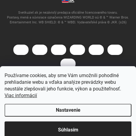
SK
Svetkuziel.sk je nezávislý predajca oficiálne licencovaného tovaru.
Postavy, mená a súvisiace označenia WIZARDING WORLD sú © & ™ Warner Bros.
Entertainment Inc. WB SHIELD: © & ™ WBEI. Vydavateľské práva © JKR. (s26)
Používame cookies, aby sme Vám umožnili pohodlné
prehliadanie webu a vďaka analýze prevádzky webu
Copyright 2026
Svet Kúziel
. Všetky práva vyhradené.
neustále zlepšovali jeho funkcie, výkon a použiteľnosť.
Viac informácií
Vytvoril Shoptet
Nastavenie
Súhlasím