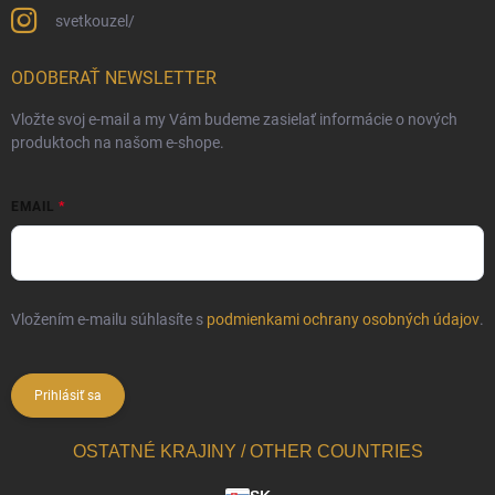
svetkouzel/
ODOBERAŤ NEWSLETTER
Vložte svoj e-mail a my Vám budeme zasielať informácie o nových
produktoch na našom e-shope.
EMAIL
Vložením e-mailu súhlasíte s
podmienkami ochrany osobných údajov
.
Prihlásiť sa
OSTATNÉ KRAJINY / OTHER COUNTRIES