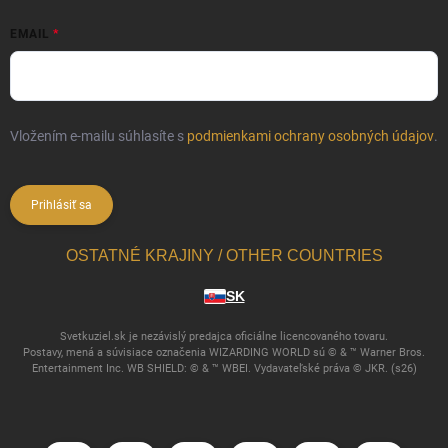
EMAIL
Vložením e-mailu súhlasíte s
podmienkami ochrany osobných údajov
.
Prihlásiť sa
OSTATNÉ KRAJINY / OTHER COUNTRIES
SK
Svetkuziel.sk je nezávislý predajca oficiálne licencovaného tovaru.
Postavy, mená a súvisiace označenia WIZARDING WORLD sú © & ™ Warner Bros.
Entertainment Inc. WB SHIELD: © & ™ WBEI. Vydavateľské práva © JKR. (s26)