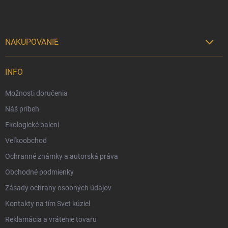
e
NAKUPOVANIE

Možnosti doručenia
INFO
Možnosti platby
Možnosti doručenia
Darčekový radca 🎁
Náš príbeh
Moja objednávka
Ekologické balení
Reklamácia a vrátenie tovaru
Veľkoobchod
Vernostný program
Ochranné známky a autorská práva
Veľkoobchod
Obchodné podmienky
Ekologické balenie objednávok
Zásady ochrany osobných údajov
Obchodné podmienky
Kontakty na tím Svet kúziel
Zásady ochrany osobných údajov
Reklamácia a vrátenie tovaru