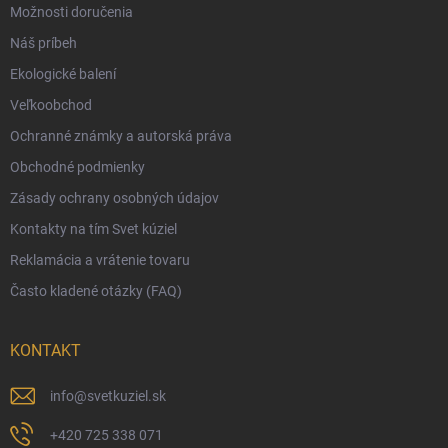
Možnosti doručenia
Darčekový radca 🎁
Náš príbeh
Moja objednávka
Ekologické balení
Reklamácia a vrátenie tovaru
Veľkoobchod
Vernostný program
Ochranné známky a autorská práva
Veľkoobchod
Obchodné podmienky
Ekologické balenie objednávok
Zásady ochrany osobných údajov
Obchodné podmienky
Kontakty na tím Svet kúziel
Zásady ochrany osobných údajov
Reklamácia a vrátenie tovaru
Často kladené otázky (FAQ)
KONTAKT
info
@
svetkuziel.sk
+420 725 338 071