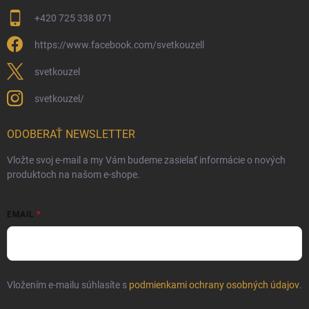
+420 725 338 071
https://www.facebook.com/svetkouzell
svetkouzel
svetkouzel/
ODOBERAŤ NEWSLETTER
Vložte svoj e-mail a my Vám budeme zasielať informácie o nových
produktoch na našom e-shope.
EMAIL
Vložením e-mailu súhlasíte s
podmienkami ochrany osobných údajov
.