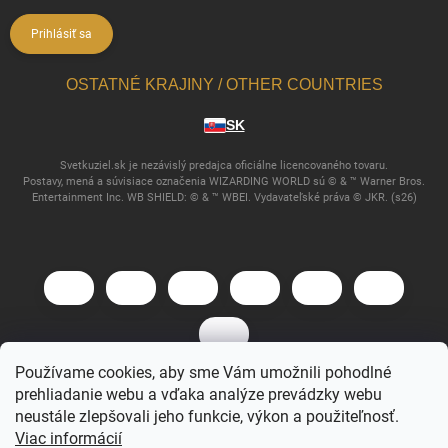
Prihlásiť sa
OSTATNÉ KRAJINY / OTHER COUNTRIES
SK
Svetkuziel.sk je nezávislý predajca oficiálne licencovaného tovaru.
Postavy, mená a súvisiace označenia WIZARDING WORLD sú © & ™ Warner Bros.
Entertainment Inc. WB SHIELD: © & ™ WBEI. Vydavateľské práva © JKR. (s26)
Používame cookies, aby sme Vám umožnili pohodlné
prehliadanie webu a vďaka analýze prevádzky webu
Copyright 2026
Svet Kúziel
. Všetky práva vyhradené.
neustále zlepšovali jeho funkcie, výkon a použiteľnosť.
Viac informácií
Vytvoril Shoptet