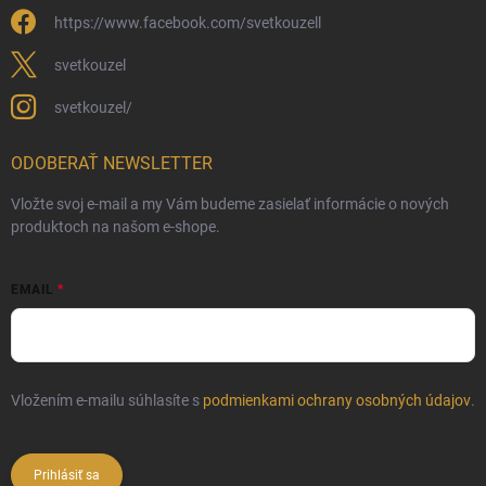
https://www.facebook.com/svetkouzell
svetkouzel
svetkouzel/
ODOBERAŤ NEWSLETTER
Vložte svoj e-mail a my Vám budeme zasielať informácie o nových
produktoch na našom e-shope.
EMAIL
Vložením e-mailu súhlasíte s
podmienkami ochrany osobných údajov
.
Prihlásiť sa