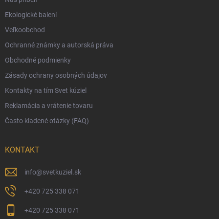
Moja objednávka
Ekologické balení
Reklamácia a vrátenie tovaru
Veľkoobchod
Vernostný program
Ochranné známky a autorská práva
Veľkoobchod
Obchodné podmienky
Ekologické balenie objednávok
Zásady ochrany osobných údajov
Obchodné podmienky
Kontakty na tím Svet kúziel
Zásady ochrany osobných údajov
Reklamácia a vrátenie tovaru
Často kladené otázky (FAQ)
KONTAKT
info
@
svetkuziel.sk
+420 725 338 071
+420 725 338 071