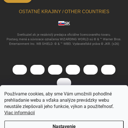
OSTATNÉ KRAJINY / OTHER COUNTRIES
SK
Svetkuziel.sk je nezávislý predajca oficiálne licencovaného tovaru.
Postavy, mená a súvisiace označenia WIZARDING WORLD sú © & ™ Warner Bros.
Entertainment Inc. WB SHIELD: © & ™ WBEI. Vydavateľské práva © JKR. (s26)
Používame cookies, aby sme Vám umožnili pohodlné
prehliadanie webu a vďaka analýze prevádzky webu
Copyright 2026
Svet Kúziel
. Všetky práva vyhradené.
neustále zlepšovali jeho funkcie, výkon a použiteľnosť.
Viac informácií
Vytvoril Shoptet
Nastavenie