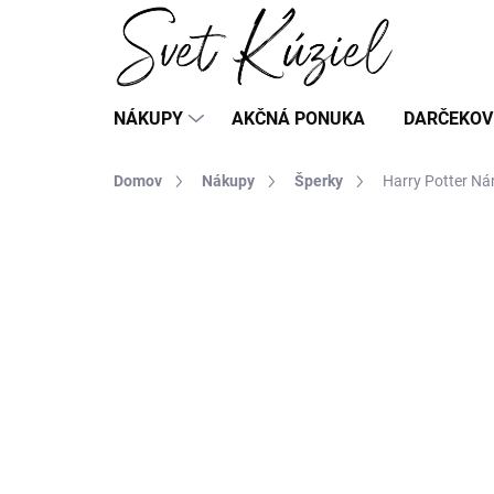
Prejsť
na
obsah
NÁKUPY
AKČNÁ PONUKA
DARČEKOV
Domov
Nákupy
Šperky
Harry Potter Nár