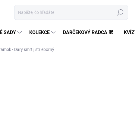
Hľadať
É SADY
KOLEKCE
DARČEKOVÝ RADCA 🎁
KVÍZ
amok - Dary smrti, strieborný