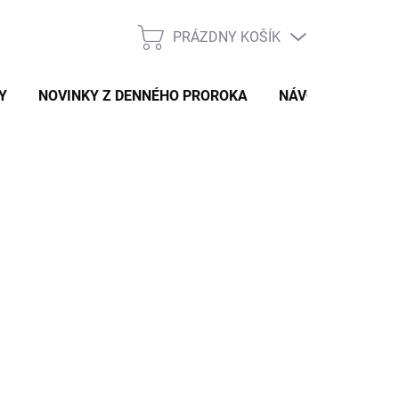
PRÁZDNY KOŠÍK
NÁKUPNÝ
KOŠÍK
Y
NOVINKY Z DENNÉHO PROROKA
NÁVODY A TIPY