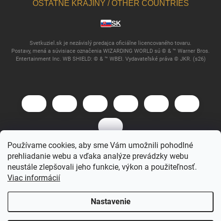
OSTATNÉ KRAJINY / OTHER COUNTRIES
SK
Svetkuziel.sk je nezávislý predajca oficiálne licencovaného tovaru.
Postavy, mená a súvisiace označenia WIZARDING WORLD sú © & ™ Warner Bros.
Entertainment Inc. WB SHIELD: © & ™ WBEI. Vydavateľské práva © JKR. (s26)
Používame cookies, aby sme Vám umožnili pohodlné
prehliadanie webu a vďaka analýze prevádzky webu
Copyright 2026
Svet Kúziel
. Všetky práva vyhradené.
neustále zlepšovali jeho funkcie, výkon a použiteľnosť.
Viac informácií
Vytvoril Shoptet
Nastavenie