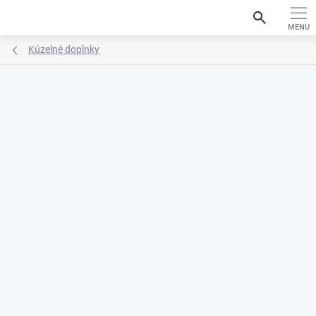
Prejsť
search
na
obsah
Kúzelné doplnky