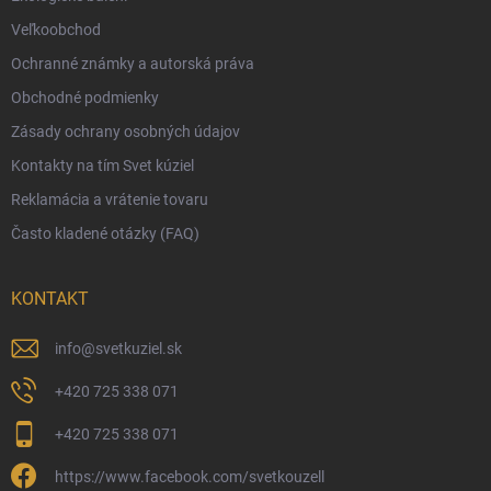
Veľkoobchod
Vernostný program
Ochranné známky a autorská práva
Veľkoobchod
Obchodné podmienky
Ekologické balenie objednávok
Zásady ochrany osobných údajov
Obchodné podmienky
Kontakty na tím Svet kúziel
Zásady ochrany osobných údajov
Reklamácia a vrátenie tovaru
Často kladené otázky (FAQ)
KONTAKT
info
@
svetkuziel.sk
+420 725 338 071
+420 725 338 071
https://www.facebook.com/svetkouzell