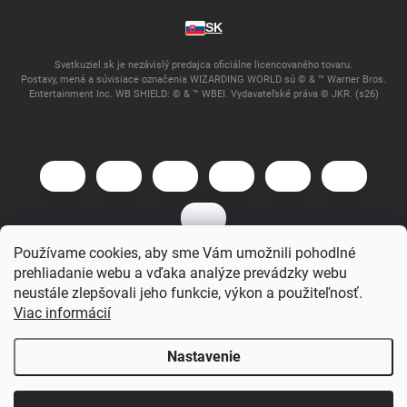
SK
Svetkuziel.sk je nezávislý predajca oficiálne licencovaného tovaru.
Postavy, mená a súvisiace označenia WIZARDING WORLD sú © & ™ Warner Bros.
Entertainment Inc. WB SHIELD: © & ™ WBEI. Vydavateľské práva © JKR. (s26)
Používame cookies, aby sme Vám umožnili pohodlné
prehliadanie webu a vďaka analýze prevádzky webu
Copyright 2026
Svet Kúziel
. Všetky práva vyhradené.
neustále zlepšovali jeho funkcie, výkon a použiteľnosť.
Viac informácií
Vytvoril Shoptet
Nastavenie