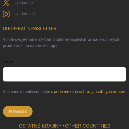
svetkouzel
svetkouzel/
ODOBERAŤ NEWSLETTER
Vložte svoj e-mail a my Vám budeme zasielať informácie o nových
produktoch na našom e-shope.
EMAIL
Vložením e-mailu súhlasíte s
podmienkami ochrany osobných údajov
.
Prihlásiť sa
OSTATNÉ KRAJINY / OTHER COUNTRIES