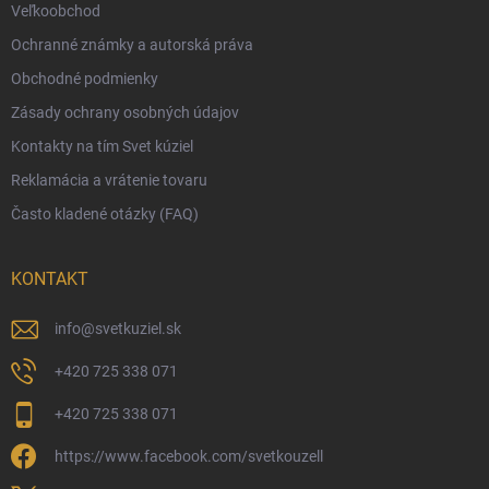
Veľkoobchod
Vernostný program
Ochranné známky a autorská práva
Veľkoobchod
Obchodné podmienky
Ekologické balenie objednávok
Zásady ochrany osobných údajov
Obchodné podmienky
Kontakty na tím Svet kúziel
Zásady ochrany osobných údajov
Reklamácia a vrátenie tovaru
Často kladené otázky (FAQ)
KONTAKT
info
@
svetkuziel.sk
+420 725 338 071
+420 725 338 071
https://www.facebook.com/svetkouzell