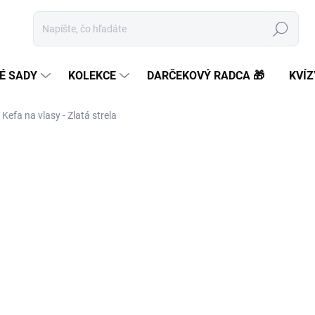
Hľadať
É SADY
KOLEKCE
DARČEKOVÝ RADCA 🎁
KVÍZ
 Kefa na vlasy - Zlatá strela