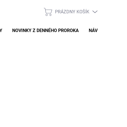
PRÁZDNY KOŠÍK
NÁKUPNÝ
KOŠÍK
Y
NOVINKY Z DENNÉHO PROROKA
NÁVODY A TIPY