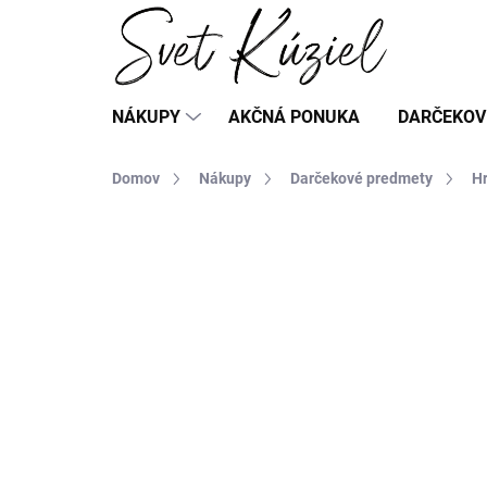
Prejsť
na
obsah
NÁKUPY
AKČNÁ PONUKA
DARČEKOV
Domov
Nákupy
Darčekové predmety
H