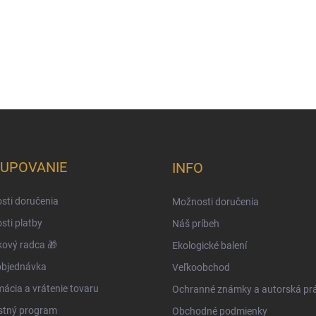
UPOVANIE
INFO
sti doručenia
Možnosti doručenia
ti platby
Náš príbeh
ový radca 🎁
Ekologické balení
objednávka
Veľkoobchod
ácia a vrátenie tovaru
Ochranné známky a autorská pr
stný program
Obchodné podmienky