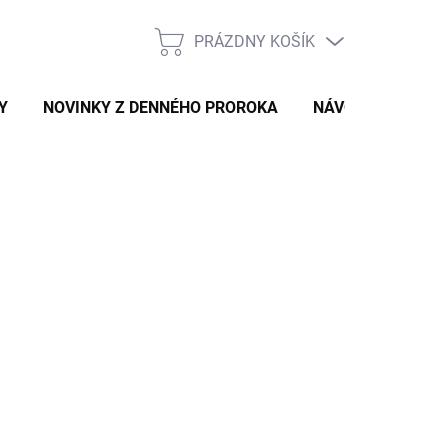
PRÁZDNY KOŠÍK
NÁKUPNÝ
KOŠÍK
Y
NOVINKY Z DENNÉHO PROROKA
NÁVODY A TIPY