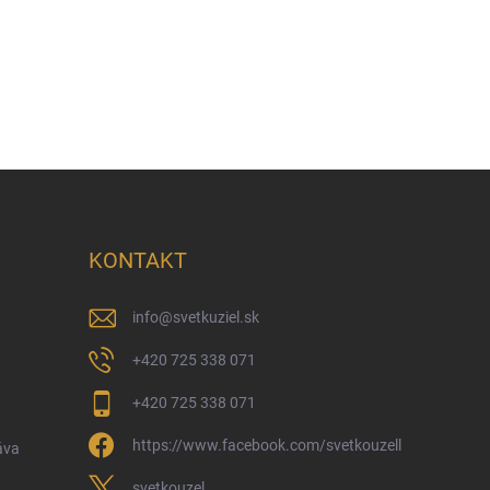
KONTAKT
info
@
svetkuziel.sk
+420 725 338 071
+420 725 338 071
https://www.facebook.com/svetkouzell
áva
svetkouzel