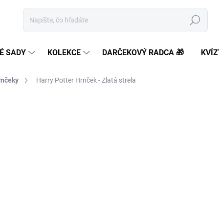
Hľadať
É SADY
KOLEKCE
DARČEKOVÝ RADCA 🎁
KVÍZ
rnčeky
Harry Potter Hrnček - Zlatá strela