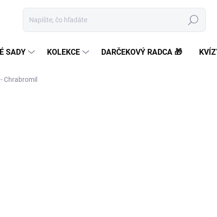
Hľadať
É SADY
KOLEKCE
DARČEKOVÝ RADCA 🎁
KVÍZ
- Chrabromil