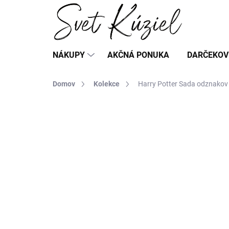
Prejsť
na
obsah
NÁKUPY
AKČNÁ PONUKA
DARČEKOV
Domov
Kolekce
Harry Potter Sada odznakov 