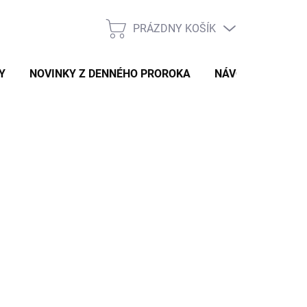
PRÁZDNY KOŠÍK
NÁKUPNÝ
KOŠÍK
Y
NOVINKY Z DENNÉHO PROROKA
NÁVODY A TIPY