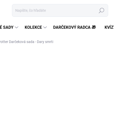
Hľadať
É SADY
KOLEKCE
DARČEKOVÝ RADCA 🎁
KVÍZ
otter Darčeková sada - Dary smrti