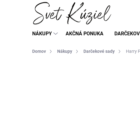
Prejsť
na
obsah
NÁKUPY
AKČNÁ PONUKA
DARČEKOV
Domov
Nákupy
Darčekové sady
Harry P