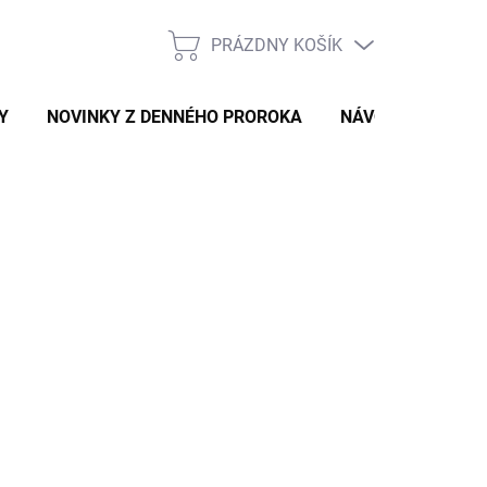
PRÁZDNY KOŠÍK
NÁKUPNÝ
KOŠÍK
Y
NOVINKY Z DENNÉHO PROROKA
NÁVODY A TIPY