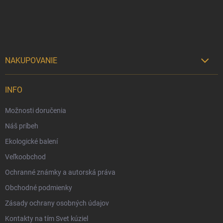
i
e
NAKUPOVANIE

Možnosti doručenia
INFO
Možnosti platby
Možnosti doručenia
Darčekový radca 🎁
Náš príbeh
Moja objednávka
Ekologické balení
Reklamácia a vrátenie tovaru
Veľkoobchod
Vernostný program
Ochranné známky a autorská práva
Veľkoobchod
Obchodné podmienky
Ekologické balenie objednávok
Zásady ochrany osobných údajov
Obchodné podmienky
Kontakty na tím Svet kúziel
Zásady ochrany osobných údajov