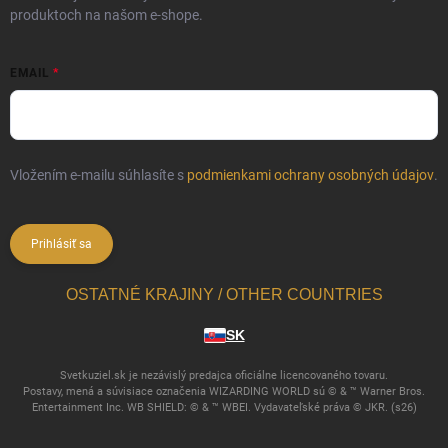
produktoch na našom e-shope.
EMAIL
Vložením e-mailu súhlasíte s
podmienkami ochrany osobných údajov
.
Prihlásiť sa
OSTATNÉ KRAJINY / OTHER COUNTRIES
SK
Svetkuziel.sk je nezávislý predajca oficiálne licencovaného tovaru.
Postavy, mená a súvisiace označenia WIZARDING WORLD sú © & ™ Warner Bros.
Entertainment Inc. WB SHIELD: © & ™ WBEI. Vydavateľské práva © JKR. (s26)