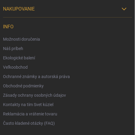
NAKUPOVANIE

Možnosti doručenia
INFO
Možnosti platby
Možnosti doručenia
Darčekový radca 🎁
Náš príbeh
Moja objednávka
Ekologické balení
Reklamácia a vrátenie tovaru
Veľkoobchod
Vernostný program
Ochranné známky a autorská práva
Veľkoobchod
Obchodné podmienky
Ekologické balenie objednávok
Zásady ochrany osobných údajov
Obchodné podmienky
Kontakty na tím Svet kúziel
Zásady ochrany osobných údajov
Reklamácia a vrátenie tovaru
Často kladené otázky (FAQ)