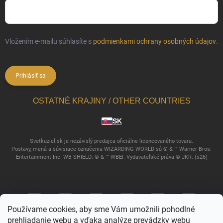
Vložením e-mailu súhlasíte s
podmienkami ochrany osobných údajov
.
Prihlásiť sa
OSTATNÉ KRAJINY / OTHER COUNTRIES
SK
Svetkuziel.sk je nezávislý predajca oficiálne licencovaného tovaru.
Postavy, mená a súvisiace označenia WIZARDING WORLD sú © & ™ Warner Bros.
Entertainment Inc. WB SHIELD: © & ™ WBEI. Vydavateľské práva © JKR. (s26)
Používame cookies, aby sme Vám umožnili pohodlné
prehliadanie webu a vďaka analýze prevádzky webu