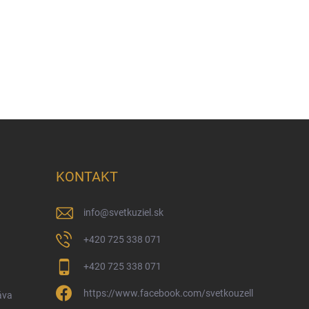
KONTAKT
info
@
svetkuziel.sk
+420 725 338 071
+420 725 338 071
https://www.facebook.com/svetkouzell
áva