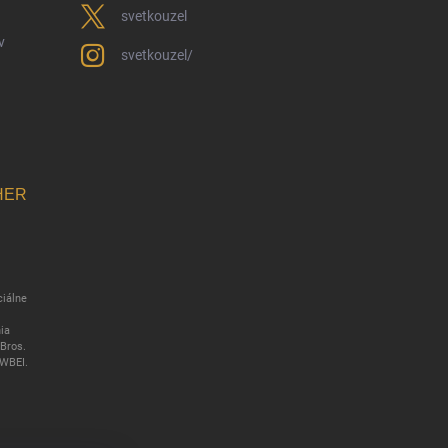
svetkouzel
v
svetkouzel/
HER
ciálne
ia
Bros.
 WBEI.