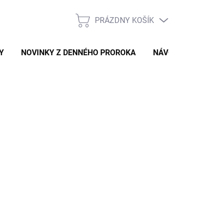
PRÁZDNY KOŠÍK
NÁKUPNÝ
KOŠÍK
Y
NOVINKY Z DENNÉHO PROROKA
NÁVODY A TIPY