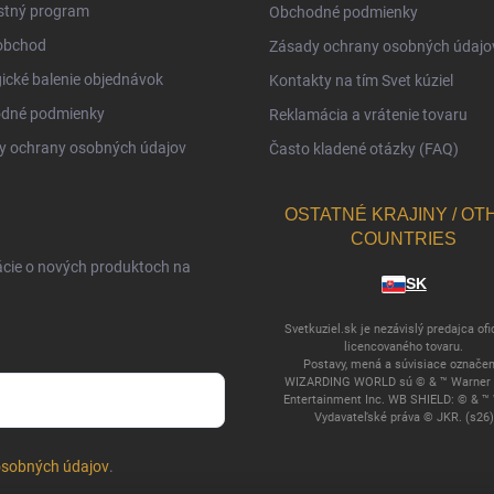
stný program
Obchodné podmienky
obchod
Zásady ochrany osobných údajo
ické balenie objednávok
Kontakty na tím Svet kúziel
dné podmienky
Reklamácia a vrátenie tovaru
y ochrany osobných údajov
Často kladené otázky (FAQ)
OSTATNÉ KRAJINY / OT
COUNTRIES
ácie o nových produktoch na
SK
Svetkuziel.sk je nezávislý predajca ofi
licencovaného tovaru.
Postavy, mená a súvisiace označen
WIZARDING WORLD sú © & ™ Warner 
Entertainment Inc. WB SHIELD: © & ™
Vydavateľské práva © JKR. (s26)
osobných údajov
.