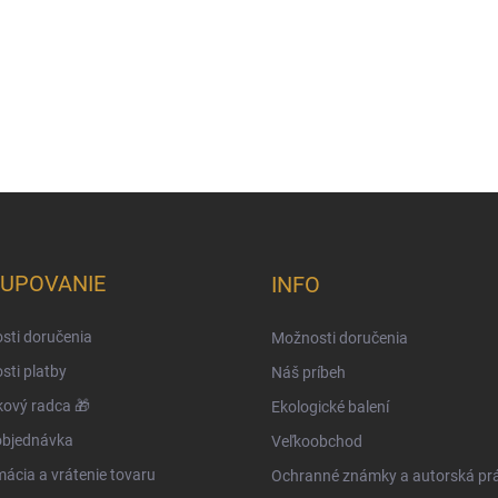
UPOVANIE
INFO
sti doručenia
Možnosti doručenia
ti platby
Náš príbeh
ový radca 🎁
Ekologické balení
objednávka
Veľkoobchod
ácia a vrátenie tovaru
Ochranné známky a autorská pr