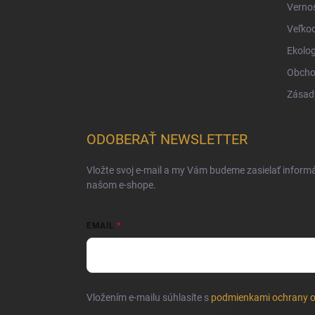
Verno
Veľko
Ekolog
Obcho
Zásad
ODOBERAŤ NEWSLETTER
Vložte svoj e-mail a my Vám budeme zasielať inform
našom e-shope.
EMAIL
Vložením e-mailu súhlasíte s
podmienkami ochrany 