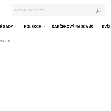
Hľadať
É SADY
KOLEKCE
DARČEKOVÝ RADCA 🎁
KVÍZ
ekorace