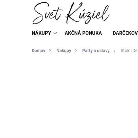
Prejsť
na
obsah
NÁKUPY
AKČNÁ PONUKA
DARČEKOV
Domov
Nákupy
Párty a oslavy
Stolní D