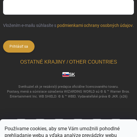
Vložením e-mailu súhlasíte s
podmienkami ochrany osobných údajov
.
Prihlásiť sa
OSTATNÉ KRAJINY / OTHER COUNTRIES
SK
Svetkuziel.sk je nezávislý predajca oficiálne licencovaného tovaru.
Postavy, mená a súvisiace označenia WIZARDING WORLD sú © & ™ Warner Bros.
Entertainment Inc. WB SHIELD: © & ™ WBEI. Vydavateľské práva © JKR. (s26)
Používame cookies, aby sme Vám umožnili pohodlné
prehliadanie webu a vďaka analýze prevádzky webu