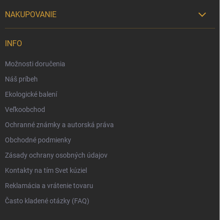
NAKUPOVANIE

Možnosti doručenia
INFO
Možnosti platby
Možnosti doručenia
Darčekový radca 🎁
Náš príbeh
Moja objednávka
Ekologické balení
Reklamácia a vrátenie tovaru
Veľkoobchod
Vernostný program
Ochranné známky a autorská práva
Veľkoobchod
Obchodné podmienky
Ekologické balenie objednávok
Zásady ochrany osobných údajov
Obchodné podmienky
Kontakty na tím Svet kúziel
Zásady ochrany osobných údajov
Reklamácia a vrátenie tovaru
Často kladené otázky (FAQ)