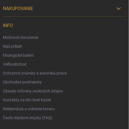
NAKUPOVANIE

Možnosti doručenia
INFO
Možnosti platby
Možnosti doručenia
Darčekový radca 🎁
Náš príbeh
Moja objednávka
Ekologické balení
Reklamácia a vrátenie tovaru
Veľkoobchod
Vernostný program
Ochranné známky a autorská práva
Veľkoobchod
Obchodné podmienky
Ekologické balenie objednávok
Zásady ochrany osobných údajov
Obchodné podmienky
Kontakty na tím Svet kúziel
Zásady ochrany osobných údajov
Reklamácia a vrátenie tovaru
Často kladené otázky (FAQ)