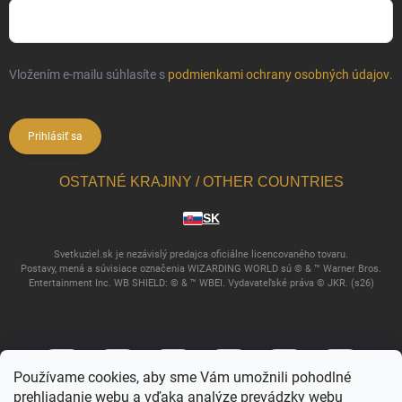
Vložením e-mailu súhlasíte s
podmienkami ochrany osobných údajov
.
Prihlásiť sa
OSTATNÉ KRAJINY / OTHER COUNTRIES
SK
Svetkuziel.sk je nezávislý predajca oficiálne licencovaného tovaru.
Postavy, mená a súvisiace označenia WIZARDING WORLD sú © & ™ Warner Bros.
Entertainment Inc. WB SHIELD: © & ™ WBEI. Vydavateľské práva © JKR. (s26)
Používame cookies, aby sme Vám umožnili pohodlné
prehliadanie webu a vďaka analýze prevádzky webu