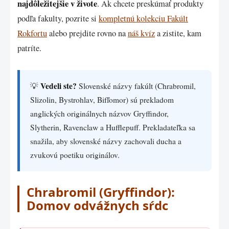
najdôležitejšie v živote
. Ak chcete preskúmať produkty
podľa fakulty, pozrite si
kompletnú kolekciu Fakúlt
Rokfortu
alebo prejdite rovno na
náš kvíz
a zistite, kam
patríte.
Vedeli ste?
💡
Slovenské názvy fakúlt (Chrabromil,
Slizolin, Bystrohlav, Bifľomor) sú prekladom
anglických originálnych názvov Gryffindor,
Slytherin, Ravenclaw a Hufflepuff. Prekladateľka sa
snažila, aby slovenské názvy zachovali ducha a
zvukovú poetiku originálov.
Chrabromil (Gryffindor):
Domov odvážnych sŕdc