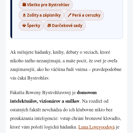
🛍️ Všetko pre Bystrohlav
📓 Zošity a zápisníky
🖊️ Perá a ceruzky
💎 Šperky
🎁 Darčekové sady
Ak milujete hádanky, knihy, debaty o veciach, ktoré
nikoho iného nezaujímajú, a máte pocit, že svet je oveľa
zaujímavejší, ako ho väčšina ľudí vníma – pravdepodobne
vás čaká Bystrohlav.
domovom
Fakulta Roweny Bystrohlavovej je
intelektuálov, vizionárov a snílkov
. Na rozdiel od
ostatných fakúlt nevchádza do ich klubovne nikto bez
preukázania inteligencie: vstup chráni bronzové klovadlo,
ktoré vám položí logickú hádanku.
Luna Lovegoodová
je