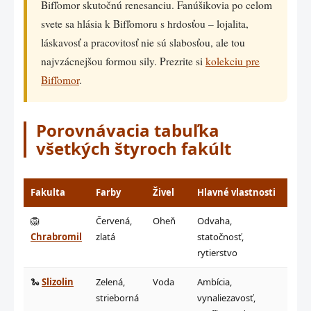
Bifľomor skutočnú renesanciu. Fanúšikovia po celom
svete sa hlásia k Bifľomoru s hrdosťou – lojalita,
láskavosť a pracovitosť nie sú slabosťou, ale tou
najvzácnejšou formou sily. Prezrite si
kolekciu pre
Bifľomor
.
Porovnávacia tabuľka
všetkých štyroch fakúlt
Fakulta
Farby
Živel
Hlavné vlastnosti
Slab
🦁
Červená,
Oheň
Odvaha,
Impu
Chrabromil
zlatá
statočnosť,
arog
rytierstvo
🐍
Slizolin
Zelená,
Voda
Ambícia,
Ľstiv
strieborná
vynaliezavosť,
elitá