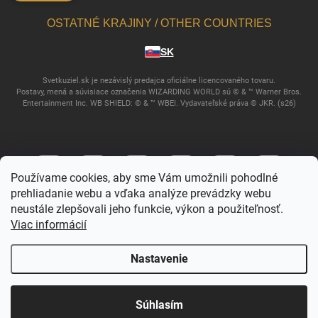
OSTATNÉ KRAJINY / OTHER COUNTRIES
SK
Svetkuziel.sk je nezávislý predajca oficiálne licencovaného tovaru.
Postavy, mená a súvisiace označenia WIZARDING WORLD sú © & ™ Warner Bros.
Entertainment Inc. WB SHIELD: © & ™ WBEI. Vydavateľské práva © JKR. (s26)
Používame cookies, aby sme Vám umožnili pohodlné
prehliadanie webu a vďaka analýze prevádzky webu
neustále zlepšovali jeho funkcie, výkon a použiteľnosť.
Viac informácií
Copyright 2026
Svet Kúziel
. Všetky práva vyhradené.
Nastavenie
Vytvoril Shoptet
Súhlasím