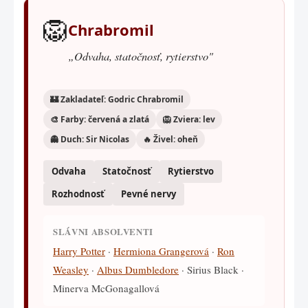
🦁
Chrabromil
„Odvaha, statočnosť, rytierstvo"
🏰 Zakladateľ: Godric Chrabromil
🎨 Farby: červená a zlatá
🦁 Zviera: lev
👻 Duch: Sir Nicolas
🔥 Živel: oheň
Odvaha
Statočnosť
Rytierstvo
Rozhodnosť
Pevné nervy
SLÁVNI ABSOLVENTI
Harry Potter
·
Hermiona Grangerová
·
Ron
Weasley
·
Albus Dumbledore
· Sirius Black ·
Minerva McGonagallová