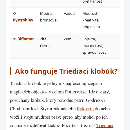
prefíkanosť
🦅
Modrá,
Vzduch
Múdrosť,
Izolá
Bystrohlav
bronzová
kreativita,
intel
originalita
pých
🦡
Bifľomor
Žltá,
Zem
Lojalita,
Naivi
čierna
pracovitosť,
ústu
spravodlivosť
Ako funguje Triediaci klobúk?
Triediaci klobúk je jedným z najfascinujúcejších
magických objektov v celom Potterverze. Ide o starý,
pošúchaný klobúk, ktorý pôvodne patril Godricovi
Chrabromilovi. Štyria zakladatelia
Rokfortu
do neho
vložili svoju múdrosť práve preto, aby mohol po ich
odchode rozdeľovať žiakov. Pozrite si tiež náš
Triediaci