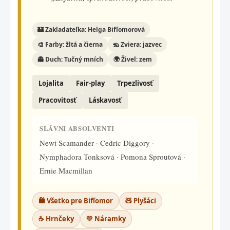
🏰 Zakladateľka: Helga Bifľomorová
🎨 Farby: žltá a čierna
🦡 Zviera: jazvec
👻 Duch: Tučný mních
🌍 Živel: zem
Lojalita
Fair-play
Trpezlivosť
Pracovitosť
Láskavosť
SLÁVNI ABSOLVENTI
Newt Scamander · Cedric Diggory ·
Nymphadora Tonksová · Pomona Sproutová ·
Ernie Macmillan
🛍️ Všetko pre Bifľomor
🧸 Plyšáci
☕ Hrnčeky
💛 Náramky