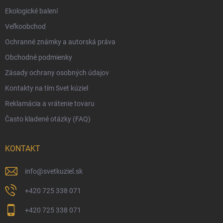
Ekologické balení
Reklamácia a vrátenie tovaru
Veľkoobchod
Vernostný program
Ochranné známky a autorská práva
Veľkoobchod
Obchodné podmienky
Ekologické balenie objednávok
Zásady ochrany osobných údajov
Obchodné podmienky
Kontakty na tím Svet kúziel
Zásady ochrany osobných údajov
Reklamácia a vrátenie tovaru
Často kladené otázky (FAQ)
KONTAKT
info
@
svetkuziel.sk
+420 725 338 071
+420 725 338 071