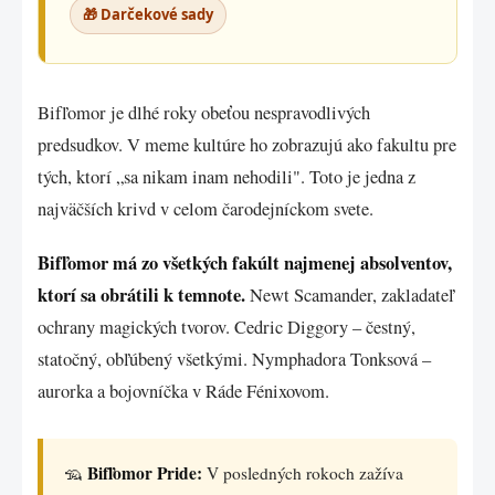
🎁 Darčekové sady
Bifľomor je dlhé roky obeťou nespravodlivých
predsudkov. V meme kultúre ho zobrazujú ako fakultu pre
tých, ktorí „sa nikam inam nehodili". Toto je jedna z
najväčších krivd v celom čarodejníckom svete.
Bifľomor má zo všetkých fakúlt najmenej absolventov,
ktorí sa obrátili k temnote.
Newt Scamander, zakladateľ
ochrany magických tvorov. Cedric Diggory – čestný,
statočný, obľúbený všetkými. Nymphadora Tonksová –
aurorka a bojovníčka v Ráde Fénixovom.
Bifľomor Pride:
🦡
V posledných rokoch zažíva