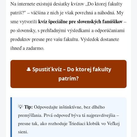
Na internete existujú desiatky kvízov „Do ktorej fakulty
patríš?" – väčšina z nich je však povrchná a náhodná. My
kvíz špeciálne pre slovenských fanúšikov
sme vytvorili
–
po slovensky, s prehľadnými výsledkami a odporúčaniami
produktov presne pre vašu fakultu. Výsledok dostanete
ihneď a zadarmo.
🎩 Spustiť kvíz – Do ktorej fakulty
patrím?
Tip:
💡
Odpovedajte inštinktívne, bez dlhého
premýšľania. Prvá odpoveď býva tá najpravdivejšia –
presne tak, ako rozhoduje Triediaci klobúk vo Veľkej
sieni.