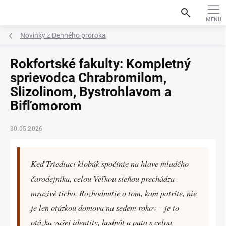
Prejsť
search
na
obsah
Novinky z Denného proroka
Rokfortské fakulty: Kompletný
sprievodca Chrabromilom,
Slizolinom, Bystrohlavom a
Bifľomorom
30.05.2026
Keď Triediaci klobúk spočinie na hlave mladého
čarodejníka, celou Veľkou sieňou prechádza
mrazivé ticho. Rozhodnutie o tom, kam patríte, nie
je len otázkou domova na sedem rokov – je to
otázka vašej identity, hodnôt a puta s celou