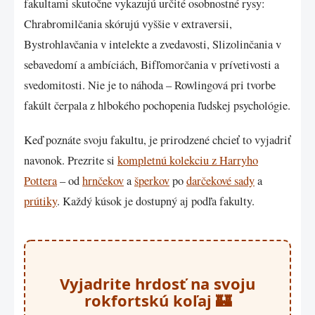
fakultami skutočne vykazujú určité osobnostné rysy:
Chrabromilčania skórujú vyššie v extraversii,
Bystrohlavčania v intelekte a zvedavosti, Slizolinčania v
sebavedomí a ambíciách, Bifľomorčania v prívetivosti a
svedomitosti. Nie je to náhoda – Rowlingová pri tvorbe
fakúlt čerpala z hlbokého pochopenia ľudskej psychológie.
Keď poznáte svoju fakultu, je prirodzené chcieť to vyjadriť
navonok. Prezrite si
kompletnú kolekciu z Harryho
Pottera
– od
hrnčekov
a
šperkov
po
darčekové sady
a
prútiky
. Každý kúsok je dostupný aj podľa fakulty.
Vyjadrite hrdosť na svoju
rokfortskú koľaj 🏰