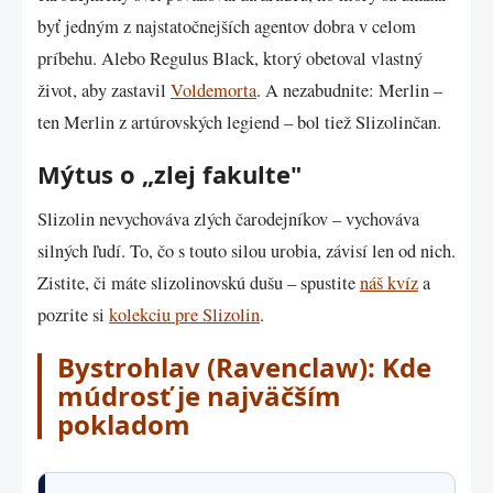
byť jedným z najstatočnejších agentov dobra v celom
príbehu. Alebo Regulus Black, ktorý obetoval vlastný
život, aby zastavil
Voldemorta
. A nezabudnite: Merlin –
ten Merlin z artúrovských legiend – bol tiež Slizolinčan.
Mýtus o „zlej fakulte"
Slizolin nevychováva zlých čarodejníkov – vychováva
silných ľudí. To, čo s touto silou urobia, závisí len od nich.
Zistite, či máte slizolinovskú dušu – spustite
náš kvíz
a
pozrite si
kolekciu pre Slizolin
.
Bystrohlav (Ravenclaw): Kde
múdrosť je najväčším
pokladom