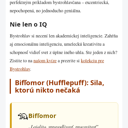
perfektným príkladom bystrohlavčana – excentriecká,
nepochopená, no jednoducho geniálna.
Nie len o IQ
Bystrohlav si necení len akademickej inteligencie. Zahŕňa
aj emocionálnu inteligenciu, umeleckú kreativitu a
schopnosť vidieť svet z úplne iného uhla. Ste jeden z nich?
Zistite to na
našom kvíze
a prezrite si
kolekciu pre
Bystrohlav
.
Bifľomor (Hufflepuff): Sila,
ktorú nikto nečaká
🦡
Bifľomor
„Lojalita, spravodlivosť, pracovitosť"