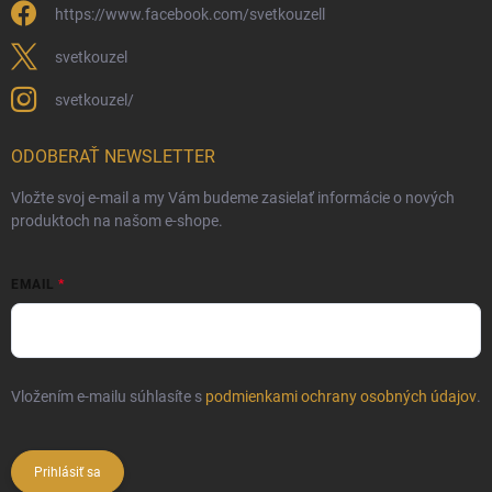
https://www.facebook.com/svetkouzell
svetkouzel
svetkouzel/
ODOBERAŤ NEWSLETTER
Vložte svoj e-mail a my Vám budeme zasielať informácie o nových
produktoch na našom e-shope.
EMAIL
Vložením e-mailu súhlasíte s
podmienkami ochrany osobných údajov
.
Prihlásiť sa