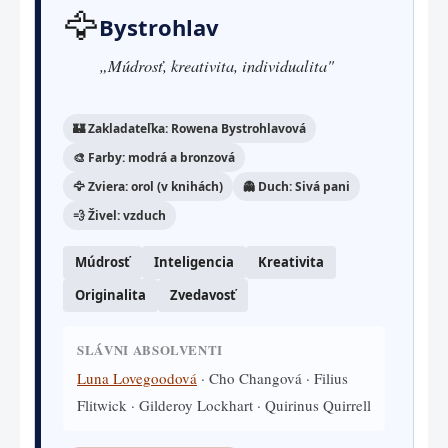
🦅
Bystrohlav
„Múdrosť, kreativita, individualita"
🏰 Zakladateľka: Rowena Bystrohlavová
🎨 Farby: modrá a bronzová
🦅 Zviera: orol (v knihách)
👻 Duch: Sivá pani
💨 Živel: vzduch
Múdrosť
Inteligencia
Kreativita
Originalita
Zvedavosť
SLÁVNI ABSOLVENTI
Luna Lovegoodová
· Cho Changová · Filius
Flitwick · Gilderoy Lockhart · Quirinus Quirrell