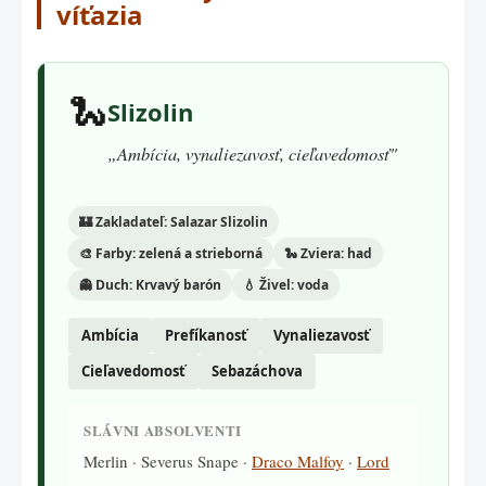
víťazia
🐍
Slizolin
„Ambícia, vynaliezavosť, cieľavedomosť"
🏰 Zakladateľ: Salazar Slizolin
🎨 Farby: zelená a strieborná
🐍 Zviera: had
👻 Duch: Krvavý barón
💧 Živel: voda
Ambícia
Prefíkanosť
Vynaliezavosť
Cieľavedomosť
Sebazáchova
SLÁVNI ABSOLVENTI
Merlin · Severus Snape ·
Draco Malfoy
·
Lord