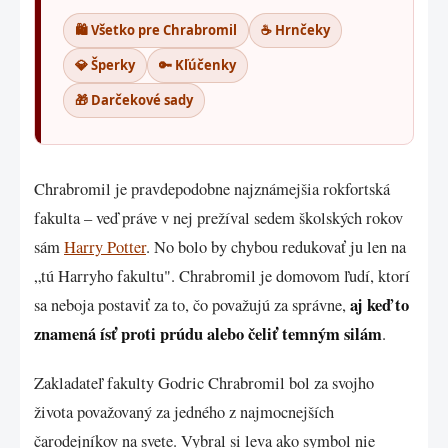
🛍️ Všetko pre Chrabromil
☕ Hrnčeky
💎 Šperky
🔑 Kľúčenky
🎁 Darčekové sady
Chrabromil je pravdepodobne najznámejšia rokfortská
fakulta – veď práve v nej prežíval sedem školských rokov
sám
Harry Potter
. No bolo by chybou redukovať ju len na
„tú Harryho fakultu". Chrabromil je domovom ľudí, ktorí
aj keď to
sa neboja postaviť za to, čo považujú za správne,
znamená ísť proti prúdu alebo čeliť temným silám
.
Zakladateľ fakulty Godric Chrabromil bol za svojho
života považovaný za jedného z najmocnejších
čarodejníkov na svete. Vybral si leva ako symbol nie