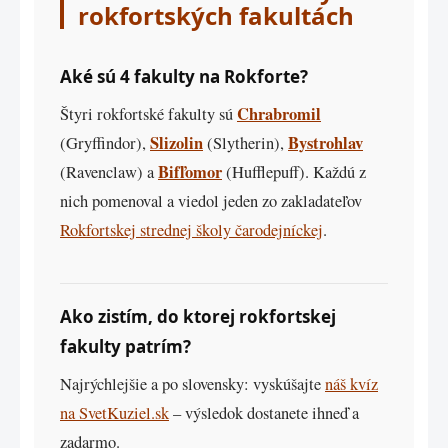
rokfortských fakultách
Aké sú 4 fakulty na Rokforte?
Chrabromil
Štyri rokfortské fakulty sú
Slizolin
Bystrohlav
(Gryffindor),
(Slytherin),
Bifľomor
(Ravenclaw) a
(Hufflepuff). Každú z
nich pomenoval a viedol jeden zo zakladateľov
Rokfortskej strednej školy čarodejníckej
.
Ako zistím, do ktorej rokfortskej
fakulty patrím?
Najrýchlejšie a po slovensky: vyskúšajte
náš kvíz
na SvetKuziel.sk
– výsledok dostanete ihneď a
zadarmo.