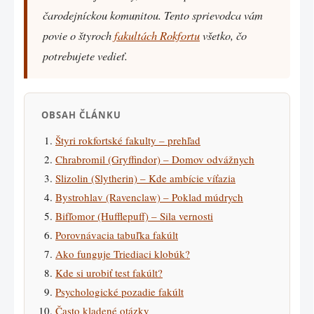
čarodejníckou komunitou. Tento sprievodca vám
povie o štyroch
fakultách Rokfortu
všetko, čo
potrebujete vedieť.
OBSAH ČLÁNKU
Štyri rokfortské fakulty – prehľad
Chrabromil (Gryffindor) – Domov odvážnych
Slizolin (Slytherin) – Kde ambície víťazia
Bystrohlav (Ravenclaw) – Poklad múdrych
Bifľomor (Hufflepuff) – Sila vernosti
Porovnávacia tabuľka fakúlt
Ako funguje Triediaci klobúk?
Kde si urobiť test fakúlt?
Psychologické pozadie fakúlt
Často kladené otázky