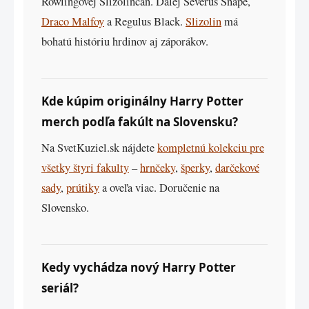
Rowlingovej Slizolinčan. Ďalej Severus Snape,
Draco Malfoy
a Regulus Black.
Slizolin
má
bohatú históriu hrdinov aj záporákov.
Kde kúpim originálny Harry Potter
merch podľa fakúlt na Slovensku?
Na SvetKuziel.sk nájdete
kompletnú kolekciu pre
všetky štyri fakulty
–
hrnčeky
,
šperky
,
darčekové
sady
,
prútiky
a oveľa viac. Doručenie na
Slovensko.
Kedy vychádza nový Harry Potter
seriál?