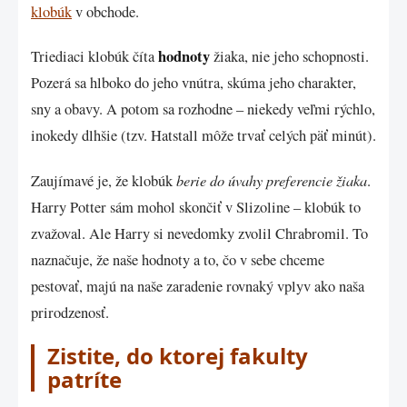
klobúk
v obchode.
hodnoty
Triediaci klobúk číta
žiaka, nie jeho schopnosti.
Pozerá sa hlboko do jeho vnútra, skúma jeho charakter,
sny a obavy. A potom sa rozhodne – niekedy veľmi rýchlo,
inokedy dlhšie (tzv. Hatstall môže trvať celých päť minút).
berie do úvahy preferencie žiaka
Zaujímavé je, že klobúk
.
Harry Potter sám mohol skončiť v Slizoline – klobúk to
zvažoval. Ale Harry si nevedomky zvolil Chrabromil. To
naznačuje, že naše hodnoty a to, čo v sebe chceme
pestovať, majú na naše zaradenie rovnaký vplyv ako naša
prirodzenosť.
Zistite, do ktorej fakulty
patríte