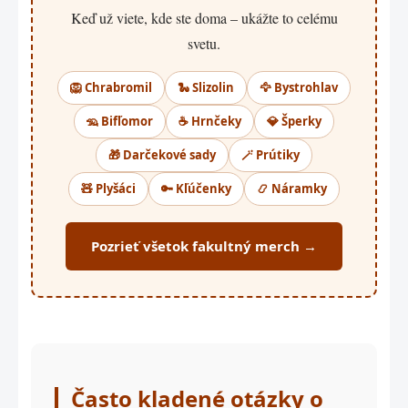
Keď už viete, kde ste doma – ukážte to celému
svetu.
🦁 Chrabromil
🐍 Slizolin
🦅 Bystrohlav
🦡 Bifľomor
☕ Hrnčeky
💎 Šperky
🎁 Darčekové sady
🪄 Prútiky
🧸 Plyšáci
🔑 Kľúčenky
📿 Náramky
Pozrieť všetok fakultný merch →
Často kladené otázky o