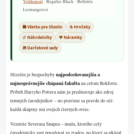
Voldemort
· Regulus Black · Bellatrix
Lestrangeová
🛍️ Všetko pre Slizolin
☕ Hrnčeky
📿 Náhrdelníky
💚 Náramky
🎁 Darčekové sady
najpodceňovanejšia a
Slizolin je bezpochyby
najnesprávnejšie chápaná fakulta
na celom Rokforte.
Príbeh Harryho Pottera nám ju predstavuje ako zdroj
temných čarodejníkov – no pozrime sa pravde do očí:
každá skupiny má svojich čiernych oviec.
Vezmite Severusa Snapea – muža, ktorého celý
čarodejnícky svet považoval za zradcu, no ktorý sa ukázal