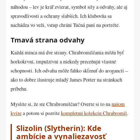
náhodou – lev je kráľ zvierat, symbol sily a odvahy, ale aj
spravodlivosti a ochrany slabších. Ich klubovňa sa
nachádza vo veži, vstup chráni Tučná pani na portréte.
Tmavá strana odvahy
Každá minca má dve strany. Chrabromilčania môžu byť
horkokrvní, impulzívni a niekedy preceňujú vlastné
schopnosti. Ich odvaha môže ľahko skĺznuť do arogancii –
ako to dobre ilustruje mladý James Potter na stránkach
príbehu.
Myslíte si, že ste Chrabromilčan? Overte si to na
našom
kvíze
a potom si pozrite
kompletnú kolekciu Chrabromil
.
Slizolin (Slytherin): Kde
ambície a vynaliezavosť