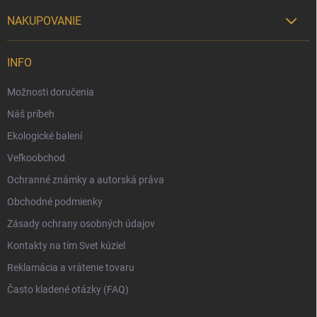
NAKUPOVANIE

Možnosti doručenia
INFO
Možnosti platby
Možnosti doručenia
Darčekový radca 🎁
Náš príbeh
Moja objednávka
Ekologické balení
Reklamácia a vrátenie tovaru
Veľkoobchod
Vernostný program
Ochranné známky a autorská práva
Veľkoobchod
Obchodné podmienky
Ekologické balenie objednávok
Zásady ochrany osobných údajov
Obchodné podmienky
Kontakty na tím Svet kúziel
Zásady ochrany osobných údajov
Reklamácia a vrátenie tovaru
Často kladené otázky (FAQ)