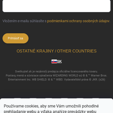
Vložením e-mailu súhlasíte s
podmienkami ochrany osobných údajov
.
Prihlásiť sa
OSTATNÉ KRAJINY / OTHER COUNTRIES
SK
Svetkuziel.sk je nezávislý predajca oficiálne licencovaného tovaru.
Postavy, mená a súvisiace označenia WIZARDING WORLD sú © & ™ Warner Bros.
Entertainment Inc. WB SHIELD: © & ™ WBEI. Vydavateľské práva © JKR. (s26)
Používame cookies, aby sme Vám umožnili pohodlné
prehliadanie webu a vďaka analýze prevádzky webu