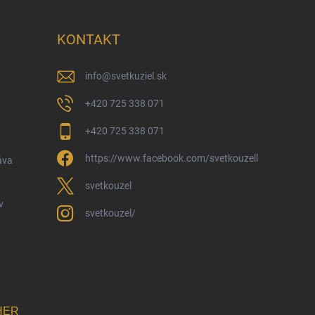
KONTAKT
info
@
svetkuziel.sk
+420 725 338 071
+420 725 338 071
https://www.facebook.com/svetkouzell
áva
svetkouzel
v
svetkouzel/
HER