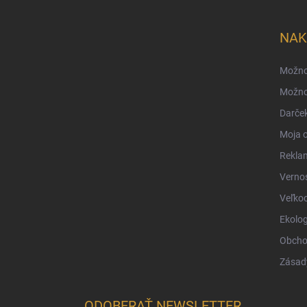
á
p
ä
NAK
t
i
Možno
e
Možnos
Darček
Moja 
Reklam
Verno
Veľko
Ekolog
Obcho
Zásad
ODOBERAŤ NEWSLETTER