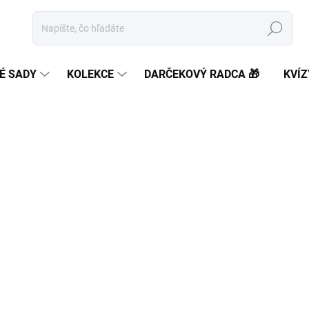
Hľadať
É SADY
KOLEKCE
DARČEKOVÝ RADCA 🎁
KVÍZ