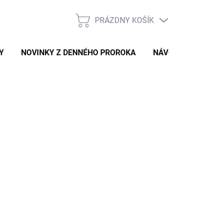
PRÁZDNY KOŠÍK
NÁKUPNÝ
KOŠÍK
Y
NOVINKY Z DENNÉHO PROROKA
NÁVODY A TIPY