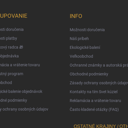
UPOVANIE
INFO
sti doručenia
Možnosti doručenia
ti platby
Náš príbeh
ový radca 🎁
Ekologické balení
objednávka
Veľkoobchod
ácia a vrátenie tovaru
Ochranné známky a autorská pr
stný program
Obchodné podmienky
obchod
Zásady ochrany osobných údajo
ické balenie objednávok
Kontakty na tím Svet kúziel
dné podmienky
Reklamácia a vrátenie tovaru
y ochrany osobných údajov
Často kladené otázky (FAQ)
OSTATNÉ KRAJINY / OT