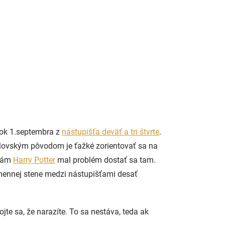
rok 1.septembra z
nástupišťa deväť a tri štvrte
.
lovským pôvodom je ťažké zorientovať sa na
 sám
Harry Potter
mal problém dostať sa tam.
amennej stene medzi nástupišťami desať
te sa, že narazíte. To sa nestáva, teda ak