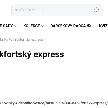
Hľadať
É SADY
KOLEKCE
DARČEKOVÝ RADCA 🎁
KVÍZ
ťa 9 a ¾ a rokfortský express
okfortský express
m/novinky-z-denniho-vestce/nastupista-9-a--a-rokfortsky-express/'