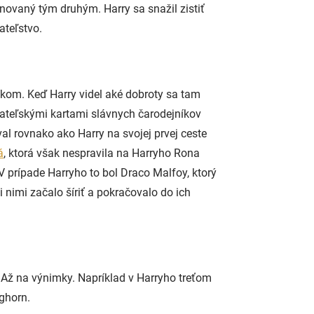
novaný tým druhým. Harry sa snažil zistiť
ateľstvo.
íkom. Keď Harry videl aké dobroty sa tam
ateľskými kartami slávnych čarodejníkov
al rovnako ako Harry na svojej prvej ceste
á
, ktorá však nespravila na Harryho Rona
 V prípade Harryho to bol Draco Malfoy, ktorý
 nimi začalo šíriť a pokračovalo do ich
 Až na výnimky. Napríklad v Harryho treťom
ghorn.