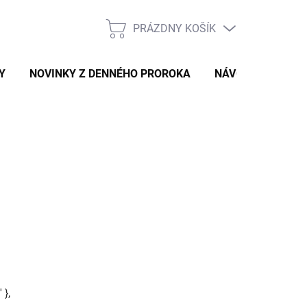
PRÁZDNY KOŠÍK
NÁKUPNÝ
KOŠÍK
Y
NOVINKY Z DENNÉHO PROROKA
NÁVODY A TIPY
 },