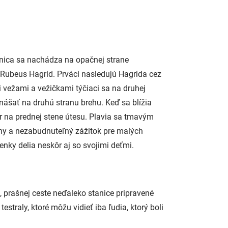
anica sa nachádza na opačnej strane
 Rubeus Hagrid. Prváci nasledujú Hagrida cez
vežami a vežičkami týčiaci sa na druhej
unášať na druhú stranu brehu. Keď sa blížia
vor na prednej stene útesu. Plavia sa tmavým
ny a nezabudnuteľný zážitok pre malých
enky delia neskôr aj so svojimi deťmi.
, prašnej ceste neďaleko stanice pripravené
straly, ktoré môžu vidieť iba ľudia, ktorý boli