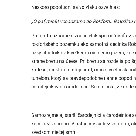
Neskoro popoludní sa vo vlaku ozve hlas:
„O päť minút vchádzame do Rokfortu. Batožinu ne
Po tomto oznámení začne vlak spomaľovať až zas
rokfortského pozemku ako samotná dedinka Rokvil
úzky chodník až k veľkému čiernemu jazeru, kde 
strane brehu na útese. Pri brehu sa rozdelia po š
k útesu, na ktorom stojí hrad, musia všetci sklon
tunelom, ktorý sa pravdepodobne tiahne popod h
čarodejníkov a čarodejnice. Som si istá, že na te
Samozrejme aj starší čarodejníci a čarodejnice s
koče bez záprahu. Vlastne nie sú bez záprahu, ale 
svedkom niečej smrti.