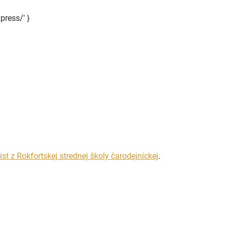
press/' }
list z Rokfortskej strednej školy čarodejníckej
.