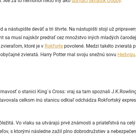
. Ale za to nemohol nikto iný ako
domáci škriatok Dobby
.
a nástupište deväť a tri štvrte. Na nástupišti stojí už priprave
nt sa musí najskôr predrať cez množstvo iných mladých čarodejní
zvieraťom, ktoré je v
Rokforte
povolené. Medzi takéto zvieratá p
j obyčajné zvieratá. Harry Potter mal svoju snežnú sovu
Hedvigu
avosť o stanici King´s Cross: vraj sa tam spoznali J.K.Rowling
stavovala celkom inú stanicu odkiaľ odchádza Rokfortský express
ežitá. Vo vlaku sa utvárajú prvé známosti a priateľstvá na celý
ateľov, s ktorými následne zažil plno dobrodružstiev a nebezpeče