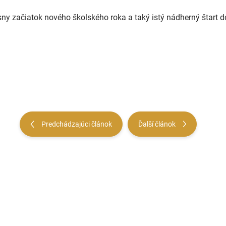
ásny začiatok nového školského roka a taký istý nádherný štart 
Predchádzajúci článok
Ďalší článok