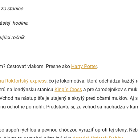
zo stanice
nástej hodine.
júci ročník.
stom? Cestovať vlakom. Presne ako
Harry Potter
.
 na Rokfortský express
, čo je lokomotíva, ktorá odchádza každý 
berú na londýnsku stanicu
King´s Cross
a pre čarodejníkov s muk
 Vchod na nástupišťe je utajený a skrytý pred očami muklov. Aj
ý mu ochotne pomohli. Predstavte si, že vchod sa nachádza v k
o aspoň rýchlou a pevnou chôdzou vyraziť oproti tej steny. Neboj