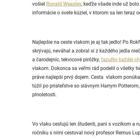
vošiel
Ronald Weasley
, keďže všade inde už bol
informácie o svete kúziel, v ktorom sa len teraz o
Najlepšie na ceste vlakom je aj tak jedlo! Po R
skrývajú, neváhal a zobral si z každého jedla ni
a čarodejníc, tekvicové pirôžky,
fazuľky každej ch
vlakom. Dokonca sa veľmi rád podelil o všetky ti
práve najlepší prvý dojem. Cesta vlakom ponúka ni
túžil po priateľstve so slávnym Harrym Potterom,
plnoletosti.
Vo vlaku cestujú len študenti, pani s vozíkom a
ročníku s nimi cestoval nový profesor Remus Lup