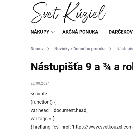
Prejsť
na
obsah
NÁKUPY
AKČNÁ PONUKA
DARČEKOV
Domov
Novinky z Denného proroka
Nástupiš
Nástupišťa 9 a ¾ a r
22.08.2024
<script>
(function() {
var head = document.head;
var tags = [
{ hreflang: 'cs', href: 'https://www.svetkouzel.co