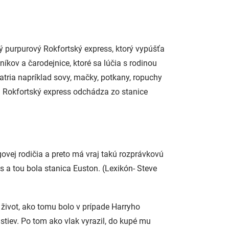
ný purpurový Rokfortský express, ktorý vypúšťa
kov a čarodejnice, ktoré sa lúčia s rodinou
atria napríklad sovy, mačky, potkany, ropuchy
. Rokfortský express odchádza zo stanice
ovej rodičia a preto má vraj takú rozprávkovú
 a tou bola stanica Euston. (Lexikón- Steve
 život, ako tomu bolo v prípade Harryho
nstiev. Po tom ako vlak vyrazil, do kupé mu