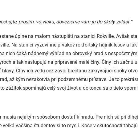
chajte, prosím, vo vlaku, dovezieme vám ju do školy zvlášť.“
tane úplne na malom nástupišti na stanici Rokville. Avšak st
le. Na stanici vyzdvihne prvákov rokfortský hájnik lesov a lúk
na nich čaká nádherný výhľad na obrovský hrad s nespočetnými 
tyroch a tak nastupujú na pripravené malé člny. Člny ich začnú 
iť hlavy. Člny ich vedú cez závoj brečtanu zakrývajúci široký ot
rad, až kým nezakotvia pri podzemnému prístave. Je to prekrás
nto zážitok spomínajú celý svoj život a dokonca sa o tieto spomi
a musia nejakým spôsobom dostať k hradu. Pre nich sú pri dlhej
veľká väčšina študentov si to myslí. Koče v skutočnosti ťahajú te