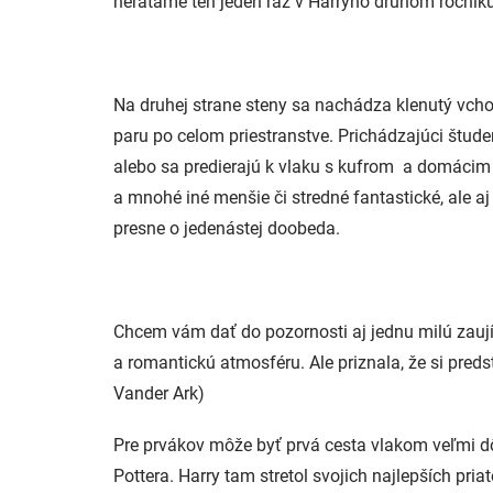
nerátame ten jeden raz v Harryho druhom ročníku
Na druhej strane steny sa nachádza klenutý vchod 
paru po celom priestranstve. Prichádzajúci štude
alebo sa predierajú k vlaku s kufrom a domácim 
a mnohé iné menšie či stredné fantastické, ale a
presne o jedenástej doobeda.
Chcem vám dať do pozornosti aj jednu milú zaujím
a romantickú atmosféru. Ale priznala, že si pred
Vander Ark)
Pre prvákov môže byť prvá cesta vlakom veľmi dôl
Pottera. Harry tam stretol svojich najlepších pri