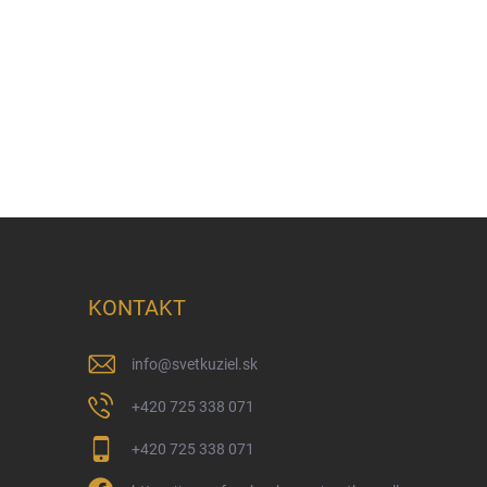
KONTAKT
info
@
svetkuziel.sk
+420 725 338 071
+420 725 338 071