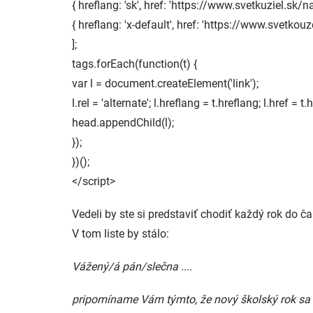
{ hreflang: 'sk', href: 'https://www.svetkuziel.sk/n
{ hreflang: 'x-default', href: 'https://www.svetko
];
tags.forEach(function(t) {
var l = document.createElement('link');
l.rel = 'alternate'; l.hreflang = t.hreflang; l.href = t.h
head.appendChild(l);
});
})();
</script>
Vedeli by ste si predstaviť chodiť každý rok do 
V tom liste by stálo:
Vážený/á pán/slečna ....
pripomíname Vám týmto, že nový školský rok sa