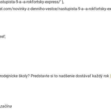
astupista-9-a--a-rokfortsky-express/' },
uzel.com/novinky-z-denniho-vestce/nastupista-9-a--a-rokfortsky-ex
ref;
čarodejnícke školy? Predstavte si to nadšenie dostávať každý rok
 začína