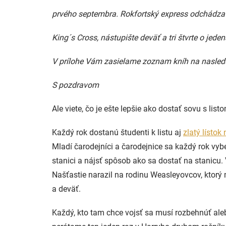
prvého septembra. Rokfortský express odchádza 
King´s Cross, nástupište deväť a tri štvrte o jede
V prílohe Vám zasielame zoznam kníh na nasledu
S pozdravom
Ale viete, čo je ešte lepšie ako dostať sovu s li
Každý rok dostanú študenti k listu aj
zlatý lístok
Mladí čarodejníci a čarodejnice sa každý rok vy
stanici a nájsť spôsob ako sa dostať na stanicu.
Našťastie narazil na rodinu Weasleyovcov, ktor
a deväť.
Každý, kto tam chce vojsť sa musí rozbehnúť aleb