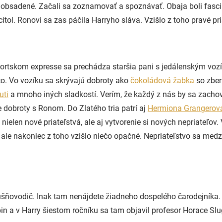
o obsadené. Začali sa zoznamovať a spoznávať. Obaja boli fasci
citol. Ronovi sa zas páčila Harryho sláva. Vzišlo z toho pravé pri
okfortskom expresse sa prechádza staršia pani s jedálenským voz
ečo. Vo vozíku sa skrývajú dobroty ako
čokoládová žabka
so zber
uti
a mnoho iných sladkostí. Verím, že každý z nás by sa zachov
e dobroty s Ronom. Do Zlatého tria patrí aj
Hermiona Grangerov
elen nové priateľstvá, ale aj vytvorenie si nových nepriateľov.
 ale nakoniec z toho vzišlo niečo opačné. Nepriateľstvo sa medzi
 rušňovodič. Inak tam nenájdete žiadneho dospelého čarodejníka.
in a v Harry šiestom ročníku sa tam objavil profesor Horace Slu