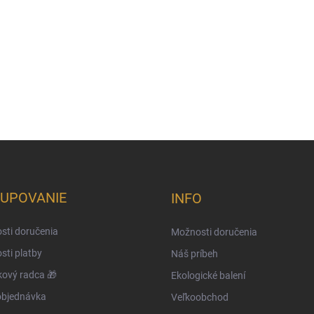
UPOVANIE
INFO
sti doručenia
Možnosti doručenia
ti platby
Náš príbeh
ový radca 🎁
Ekologické balení
objednávka
Veľkoobchod